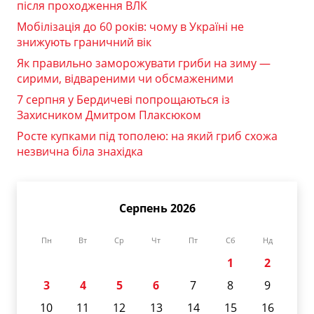
після проходження ВЛК
Мобілізація до 60 років: чому в Україні не
знижують граничний вік
Як правильно заморожувати гриби на зиму —
сирими, відвареними чи обсмаженими
7 серпня у Бердичеві попрощаються із
Захисником Дмитром Плаксюком
Росте купками під тополею: на який гриб схожа
незвична біла знахідка
Серпень 2026
Пн
Вт
Ср
Чт
Пт
Сб
Нд
1
2
3
4
5
6
7
8
9
10
11
12
13
14
15
16