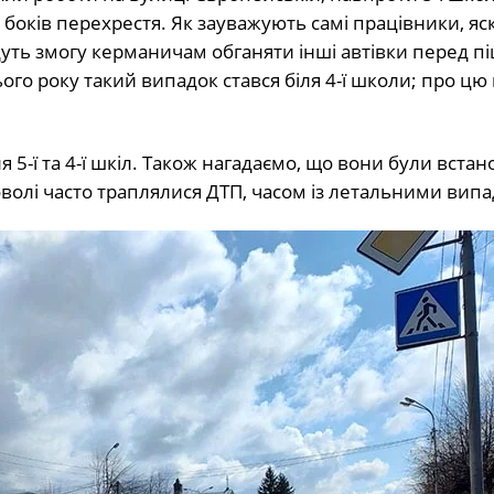
 боків перехрестя. Як зауважують самі працівники, яс
адуть змогу керманичам обганяти інші автівки перед п
о року такий випадок стався біля 4-ї школи;
про цю 
я 5-ї та 4-ї шкіл. Також нагадаємо, що вони були встан
волі часто траплялися ДТП, часом із
летальними випа