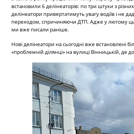
встановили 6 делінеаторів: по три штуки з різних
делінеатори привертатимуть увагу водіїв і не д
переходом, спричиняючи ДТП. Адже у лютому цьог
ми вже писали раніше.
Нові делінеатори на сьогодні вже встановлені біл
«проблемній ділянці» на вулиці Вінницькій, де до