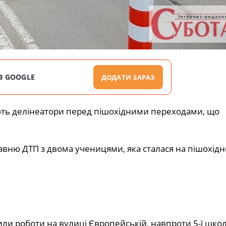
В GOOGLE
ДОДАТИ ЗАРАЗ
ють
делінеатори
перед пішохідними переходами, що
давню
ДТП з двома ученицями, яка сталася на пішохід
ли роботи на вулиці Європейській, навпроти 5-ї шко