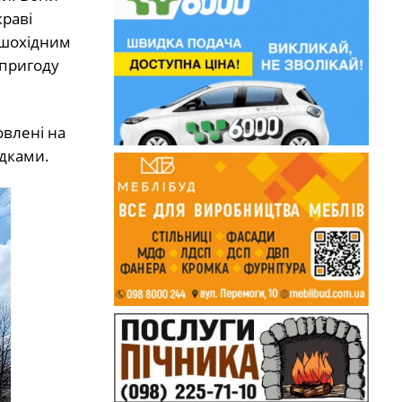
краві
ішохідним
пригоду
овлені на
дками.