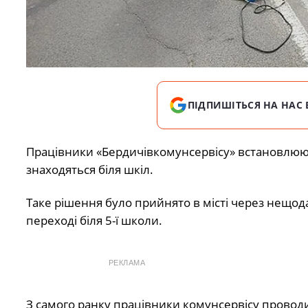
ПІДПИШІТЬСЯ НА НАС 
Працівники «Бердичівкомунсервісу» встановлю
знаходяться біля шкіл.
Таке рішення було прийнято в місті через нещо
переході біля 5-ї школи.
РЕКЛАМА
З самого ранку працівники комунсервісу проводи