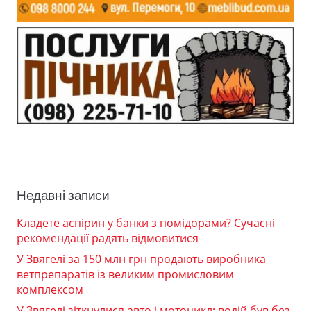
Недавні записи
Кладете аспірин у банки з помідорами? Сучасні
рекомендації радять відмовитися
У Звягелі за 150 млн грн продають виробника
ветпрепаратів із великим промисловим
комплексом
У Звягелі зіткнулися авто і мотоцикл: водій був без