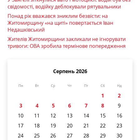
свідомості, водійку деблокували рятувальники
Понад рік вважався зниклим безвісти: на
Житомирщину «на щиті» повертається Іван
Недашківський
Жителів Житомирщини закликали не ігнорувати
тривоги: ОВА зробила термінове попередження
Серпень 2026
Пн
Вт
Ср
Чт
Пт
Сб
Нд
1
2
3
4
5
6
7
8
9
10
11
12
13
14
15
16
17
18
19
20
21
22
23
24
25
26
27
28
29
30