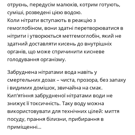
отруєнь, передусім малюків, котрим готують,
суміші, розведені цією водою.
Коли нітрати вступають в реакцію з
гемоглобіном, вони здатні перетворюватися в
нітрити і утворюється метгемоглобін, який не
здатний доставляти кисень до внутрішніх
органів, що може спричинити кисневе
голодування організму.
Забруднена нітратами вода навіть у
смертельних дозах – чиста, прозора, без запаху
і видимих домішок, звичайна на смак.
Кип’ятіння забрудненої нітратами води не
знижує її токсичність. Таку воду можна
використовувати для технічних цілей: миття
посуду, прання білизни, прибирання в
приміщенні…