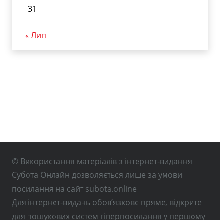
31
« Лип
© Використання матеріалів з інтернет-видання
Субота Онлайн дозволяється лише за умови
посилання на сайт subota.online
Для інтернет-видань обов’язкове пряме, відкрите
для пошукових систем гіперпосилання у першому