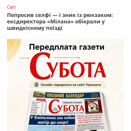
Світ
Попросив селфі — і зник із рюкзаком:
ексдиректора «Мілана» обікрали у
швидкісному поїзді