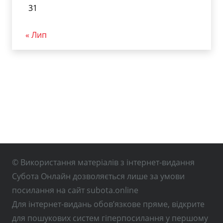
31
« Лип
© Використання матеріалів з інтернет-видання
Субота Онлайн дозволяється лише за умови
посилання на сайт subota.online
Для інтернет-видань обов’язкове пряме, відкрите
для пошукових систем гіперпосилання у першому