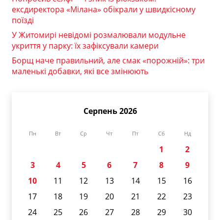
ексдиректора «Мілана» обікрали у швидкісному
поїзді
У Житомирі невідомі розмалювали модульне
укриття у парку: їх зафіксували камери
Борщ наче правильний, але смак «порожній»: три
маленькі добавки, які все змінюють
Серпень 2026
Пн
Вт
Ср
Чт
Пт
Сб
Нд
1
2
3
4
5
6
7
8
9
10
11
12
13
14
15
16
17
18
19
20
21
22
23
24
25
26
27
28
29
30