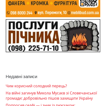
Недавні записи
Чим корисний солодкий перець?
На війні загинув Микола Мусаєв зі Словечанської
громади: добровільно пішов захищати Україну
Попросив селфі — і зник із рюкзаком: