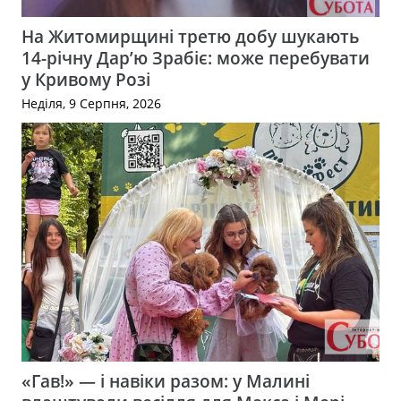
На Житомирщині третю добу шукають
14-річну Дар’ю Зрабіє: може перебувати
у Кривому Розі
Неділя, 9 Серпня, 2026
«Гав!» — і навіки разом: у Малині