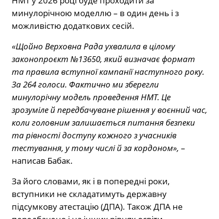
НМТ у 2026 році буде проходити за
минулорічною моделлю – в один день і з
можливістю додаткових сесій.
«Щойно Верховна Рада ухвалила в цілому
законопроєкт №13650, який визначає формат
та правила вступної кампанії наступного року.
За 264 голоси. Фактично ми зберегли
минулорічну модель проведення НМТ. Це
зрозуміле й передбачуване рішення у воєнний час,
коли головним залишається питання безпеки
та рівності доступу кожного з учасників
тестування, у тому числі й за кордоном»,
–
написав Бабак.
За його словами, як і в попередні роки,
вступники не складатимуть державну
підсумкову атестацію (ДПА). Також ДПА не