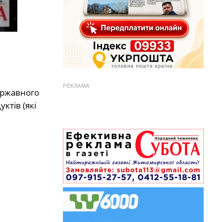
РЕКЛАМА
ержавного
ктів (які