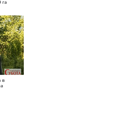
9 га
 в
на