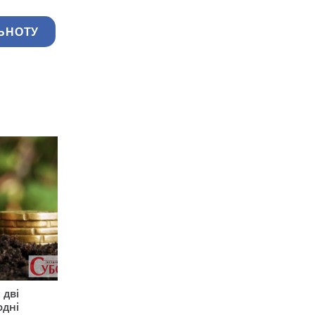
ЬНОТУ
 дві
одні