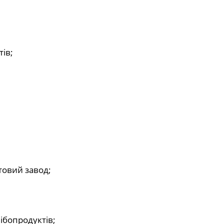
ів;
ртовий завод;
ібопродуктів;