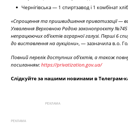
Чернігівська — 1 спиртзавод і 1 комбінат хлі
«Спрощення та пришвидшення приватизації — ва
Ухвалення Верховною Радою законопроєкту №745
непрацюючих об’єктів аграрної галузі. Перші 6 с
до виставлення на аукціони»
, — зазначила в.о. 
Повний перелік доступних об’єктів, а також повн
посиланням:
https://privatization.gov.ua/
Слідкуйте за нашими новинами в Телеграм-к
РЕКЛАМА
РЕКЛАМА