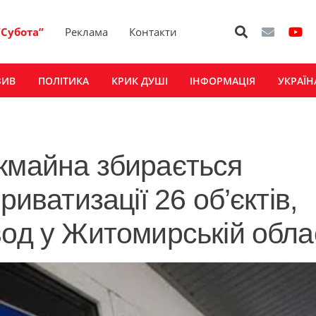
“Субота”
Реклама
Контакти
ЗИВ
ПОЛІТИКА
КРИК ДУШІ
ІНФОРМАЦІЯ
УКРАЇН
жмайна збирається
риватизації 26 об’єктів,
вод у Житомирській обла