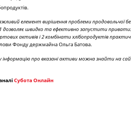
бопродуктів.
жливий елемент вирішення проблеми продовольчої без
1 дозволяє швидко та ефективно запустити привати
пиртових активів і 2 комбінати хлібопродуктів практи
Голови Фонду держмайна Ольга Батова.
у інформацію про вказані активи можна знайти на сай
аналі
Субота Онлайн