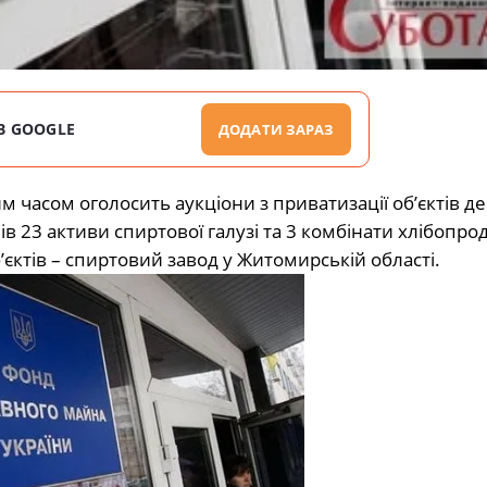
В GOOGLE
ДОДАТИ ЗАРАЗ
часом оголосить аукціони з приватизації об’єктів д
в 23 активи спиртової галузі та 3 комбінати хлібопроду
’єктів – спиртовий завод у Житомирській області.