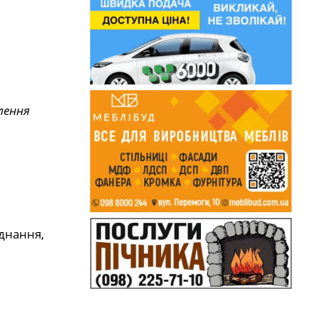
лення
аднання,