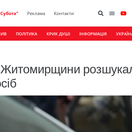
“Субота”
Реклама
Контакти
ЗИВ
ПОЛІТИКА
КРИК ДУШІ
ІНФОРМАЦІЯ
УКРАЇН
кі Житомирщини розшука
сіб