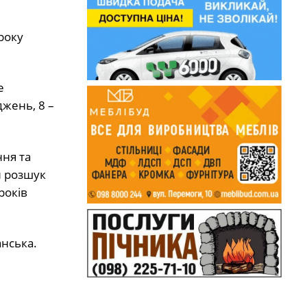
року
е
жень, 8 –
ня та
й розшук
років
анська.