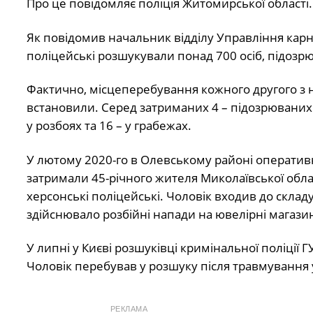
Про це повідомляє поліція Житомирської області.
Як повідомив начальник відділу Управління кар
поліцейські розшукували понад 700 осіб, підозр
Фактично, місцеперебування кожного другого з н
встановили. Серед затриманих 4 – підозрюваних 
у розбоях та 16 – у грабежах.
У лютому 2020-го в Олевському районі оператив
затримали 45-річного жителя Миколаївської облас
херсонські поліцейські. Чоловік входив до склад
здійснювало розбійні напади на ювелірні магазини
У липні у Києві розшуківці кримінальної поліці
Чоловік перебував у розшуку після травмування 
РЕКЛАМА