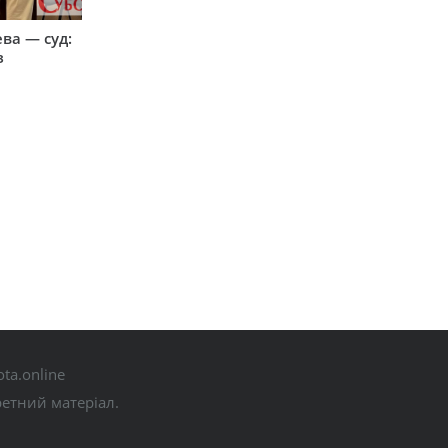
ева — суд:
з
ta.online
ретний матеріал.