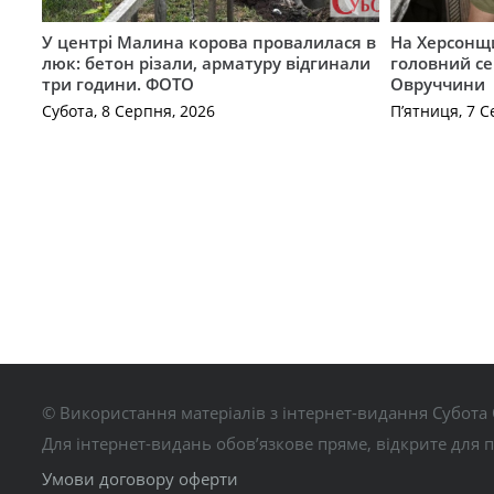
У центрі Малина корова провалилася в
На Херсонщи
люк: бетон різали, арматуру відгинали
головний се
три години. ФОТО
Овруччини
Субота, 8 Серпня, 2026
П’ятниця, 7 С
© Використання матеріалів з інтернет-видання Субота 
Для інтернет-видань обов’язкове пряме, відкрите для 
Умови договору оферти