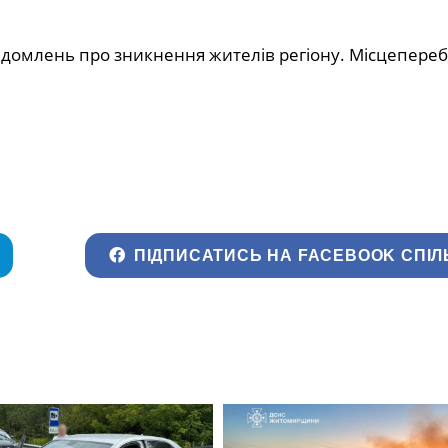
овідомлень про зникнення жителів регіону. Місцепере
ПІДПИСАТИСЬ НА FACEBOOK СПІЛ