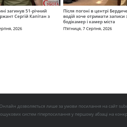
ні загинув 51-річний
Після погоні в центрі Бердич
ржант Сергій Капітан з
водій хоче отримати записи 
бодікамер і камер міста
ерпня, 2026
П’ятниця, 7 Серпня, 2026
Онлайн дозволяється лише за умови посилання на сайт subo
пошукових систем гіперпосилання у першому абзаці на конк