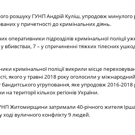
ного розшуку ГУНП Андрій Куліш, упродовж минулого 
юваних у причетності до кримінальних діянь.
их оперативники підрозділів кримінальної поліції уж
у вбивствах, 7 – у спричиненні тяжких тілесних ушкод
ники кримінальної поліції викрили місце переховуван
ті, якого у травні 2018 року оголосили у міжнародни
у бандитського угруповання, яке упродовж 2016-2018 
 на території кількох регіонів України.
ї ГУНП Житомирщини затримали 40-річного жителя Ірш
у ході вуличного конфлікту 9 людей.