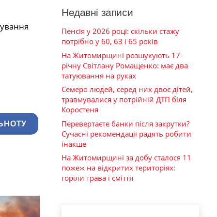
Недавні записи
бування
Пенсія у 2026 році: скільки стажу
потрібно у 60, 63 і 65 років
На Житомирщині розшукують 17-
річну Світлану Ромащенко: має два
татуювання на руках
Семеро людей, серед них двоє дітей,
травмувалися у потрійній ДТП біля
Коростеня
Перевертаєте банки після закрутки?
ЬНОТУ
Сучасні рекомендації радять робити
інакше
На Житомирщині за добу сталося 11
пожеж на відкритих територіях:
горіли трава і сміття