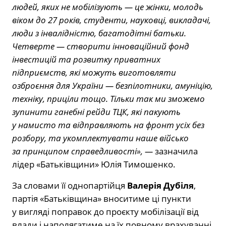
людей, яких не мобілізують — це жінки, молодь
віком до 27 років, студенти, науковці, викладачі,
люди з інвалідністю, багатодітні батьки.
Четверте — створити інноваційний фонд
інвестицій та розвитку приватних
підприємств, які можуть виготовляти
озброєння для України — безпілотники, амуніцію,
техніку, приціли тощо. Тільки так ми зможемо
зупинити ганебні рейди ТЦК, які пакують
у намисто та відправляють на фронт усіх без
розбору, та укомплектувати наше військо
за принципом справедливості», —
зазначила
лідер «Батьківщини» Юлія Тимошенко.
За словами її однопартійця
Валерія Дубіля
,
партія «Батьківщина» вноситиме ці пункти
у вигляді поправок до проєкту мобілізації від
влади і наполягатиме на їх повному врахуванні.