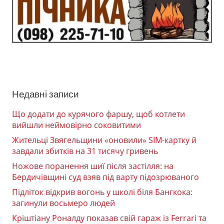
Недавні записи
Що додати до курячого фаршу, щоб котлети
вийшли неймовірно соковитими
Жительці Звягельщини «оновили» SIM-картку й
завдали збитків на 31 тисячу гривень
Ножове поранення шиї після застілля: на
Бердичівщині суд взяв під варту підозрюваного
Підліток відкрив вогонь у школі біля Бангкока:
загинули восьмеро людей
Кріштіану Роналду показав свій гараж із Ferrari та