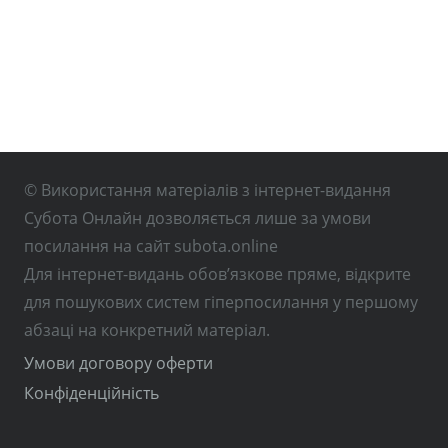
© Використання матеріалів з інтернет-видання
Субота Онлайн дозволяється лише за умови
посилання на сайт subota.online
Для інтернет-видань обов’язкове пряме, відкрите
для пошукових систем гіперпосилання у першому
абзаці на конкретний матеріал.
Умови договору оферти
Конфіденційність