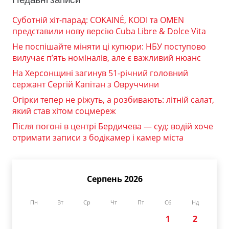
Суботній хіт-парад: COKAINÉ, KODI та OMEN
представили нову версію Cuba Libre & Dolce Vita
Не поспішайте міняти ці купюри: НБУ поступово
вилучає п’ять номіналів, але є важливий нюанс
На Херсонщині загинув 51-річний головний
сержант Сергій Капітан з Овруччини
Огірки тепер не ріжуть, а розбивають: літній салат,
який став хітом соцмереж
Після погоні в центрі Бердичева — суд: водій хоче
отримати записи з бодікамер і камер міста
Серпень 2026
Пн
Вт
Ср
Чт
Пт
Сб
Нд
1
2