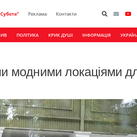
“Субота”
Реклама
Контакти
ЗИВ
ПОЛІТИКА
КРИК ДУШІ
ІНФОРМАЦІЯ
УКРАЇН
ли модними локаціями д