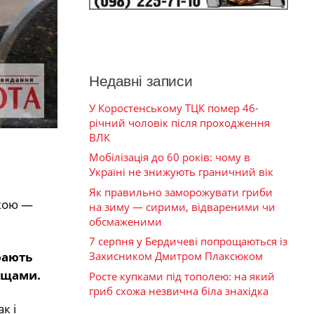
Недавні записи
У Коростенському ТЦК помер 46-
річний чоловік після проходження
ВЛК
Мобілізація до 60 років: чому в
Україні не знижують граничний вік
Як правильно заморожувати гриби
икою —
на зиму — сирими, відвареними чи
обсмаженими
7 серпня у Бердичеві попрощаються із
рають
Захисником Дмитром Плаксюком
ощами.
Росте купками під тополею: на який
гриб схожа незвична біла знахідка
к і