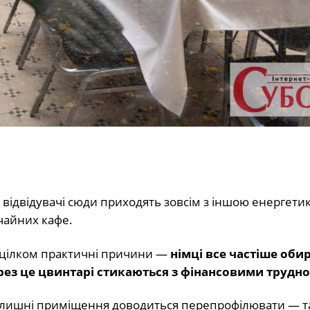
о відвідувачі сюди приходять зовсім з іншою енергет
чайних кафе.
 цілком практичні причини —
німці все частіше оби
ерез це цвинтарі стикаються з фінансовими трудн
олишні приміщення доводиться перепрофілювати — та