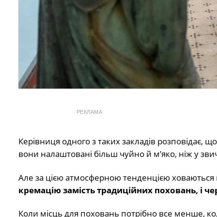
РЕКЛАМА
Керівниця одного з таких закладів розповідає, щ
вони налаштовані більш чуйно й м’яко, ніж у зви
Але за цією атмосферною тенденцією ховаються
кремацію замість традиційних поховань, і ч
Коли місць для поховань потрібно все менше, к