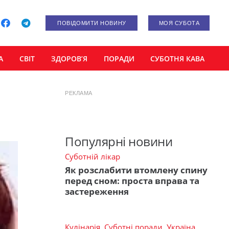
ПОВІДОМИТИ НОВИНУ
МОЯ СУБОТА
А
СВІТ
ЗДОРОВ’Я
ПОРАДИ
СУБОТНЯ КАВА
РЕКЛАМА
Популярні новини
Суботній лікар
Як розслабити втомлену спину
перед сном: проста вправа та
застереження
Кулінарія
,
Суботні поради
,
Україна