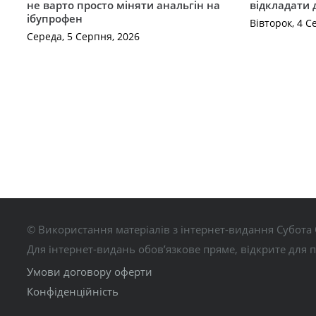
не варто просто міняти анальгін на
відкладати 
ібупрофен
Вівторок, 4 С
Середа, 5 Серпня, 2026
© Використання матеріалів з інтернет-видання Субота 
Для інтернет-видань обов’язкове пряме, відкрите для 
Умови договору оферти
Конфіденційність