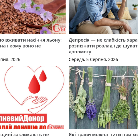
о вживати насіння льону:
Депресія — не слабкість хара
на і кому воно не
розпізнати розлад і де шука
допомогу
рпня, 2026
Середа, 5 Серпня, 2026
щині закликають не
Які трави можна пити при х