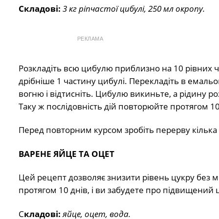
Складові:
3 кг ріпчастої цибулі, 250 мл окропу.
РЕКЛАМА
Розкладіть всю цибулю приблизно на 10 рівних ча
дрібніше 1 частину цибулі. Перекладіть в емальова
вогню і відтисніть. Цибулю викиньте, а рідину роз
Таку ж послідовність дій повторюйте протягом 10
Перед повторним курсом зробіть перерву кілька 
ВАРЕНЕ ЯЙЦЕ ТА ОЦЕТ
Цей рецепт дозволяє знизити рівень цукру без 
протягом 10 днів, і ви забудете про підвищений ц
С
кладові:
яйце, оцет, вода.