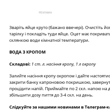
РЕКЛАМА
Зваріть яйце круто (бажано ввечері). Очистіть йо
тарілку і покладіть туди яйце. Оцет має покриват
склянкою води кімнатної температури.
ВОДА З КРОПОМ
Складові:
1 ст. л. насіння кропу, 1 л окропу
Залийте насіння кропу окропом і дайте настояти
закрити банку капроновою покришкою, завернути 
процідити напій. Приймайте по 2 скл. напою на де
збільшити дозу пиття до 3-4 скл. на день.
Слідкуйте за нашими новинами в Телеграм-к