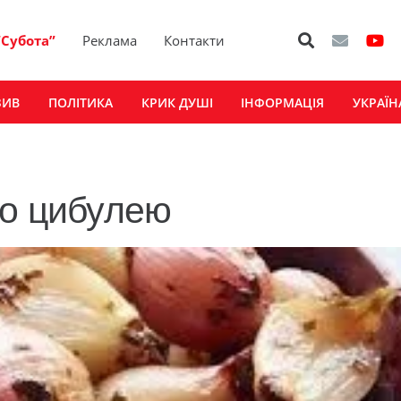
“Субота”
Реклама
Контакти
ЗИВ
ПОЛІТИКА
КРИК ДУШІ
ІНФОРМАЦІЯ
УКРАЇН
мо цибулею