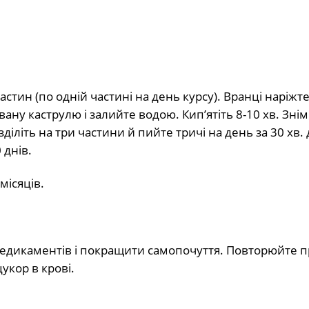
стин (по одній частині на день курсу). Вранці наріжт
ну каструлю і залийте водою. Кип’ятіть 8-10 хв. Знімі
діліть на три частини й пийте тричі на день за 30 хв. д
 днів.
місяців.
медикаментів і покращити самопочуття. Повторюйте 
укор в крові.