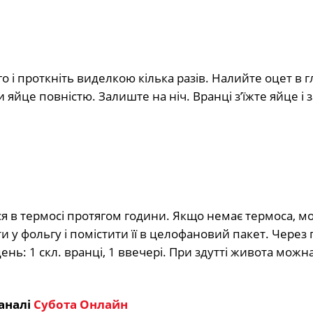
го і проткніть виделкою кілька разів. Налийте оцет в 
и яйце повністю. Залиште на ніч. Вранці з’їжте яйце і 
ся в термосі протягом години. Якщо немає термоса, м
у фольгу і помістити її в целофановий пакет. Через 
нь: 1 скл. вранці, 1 ввечері. При здутті живота можн
аналі
Субота Онлайн