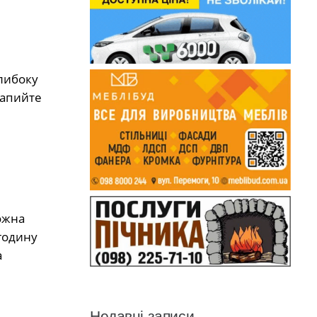
глибоку
запийте
ожна
годину
а
Недавні записи