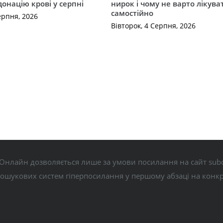
донацію крові у серпні
нирок і чому не варто лікува
самостійно
ерпня, 2026
Вівторок, 4 Серпня, 2026
Онлайн дозволяється лише за умови посилання на сайт subo
пошукових систем гіперпосилання у першому абзаці на конк