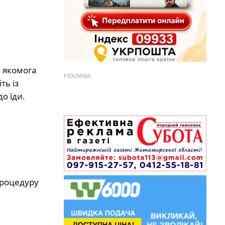
е якомога
РЕКЛАМА
ть із
о їди.
процедуру