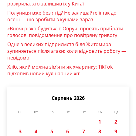
розкрила, хто залишив їх у Китаї
Полуниця вже без ягід? Не залишайте її так до
осені — що зробити з кущами зараз
«Вночі різко будить»: в Овручі просять прибрати
голосові повідомлення про повітряну тривогу
Одне з великих підприємств біля Житомира
зупиняється після атаки: коли відновить роботу —
невідомо
Хліб, який можна зім’яти як хмаринку: TikTok
підхопив новий кулінарний хіт
Серпень 2026
Пн
Вт
Ср
Чт
Пт
Сб
Нд
1
2
3
4
5
6
7
8
9