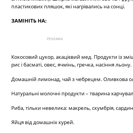
пластикових пляшок, які нагрівались на сонці.
ЗАМІНІТЬ НА:
РЕКЛАМА
Кокосовий цукор, акацієвий мед. Продукти із змі
рис і басматі, овес, ячмінь, гречка, насіння льону
Домашній лимонад, чай з чебрецем. Оливкова олі
Натуральні молочні продукти – тварина харчувал
Риба, тільки невелика: макрель, скумбрія, сардин
Яйця від домашніх курей.