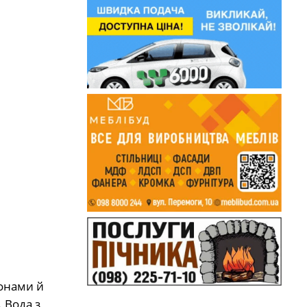
монами й
 Вода з