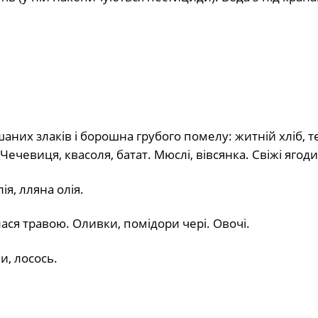
шаних злаків і борошна грубого помелу: житній хліб, 
. Чечевиця, квасоля, батат. Мюслі, вівсянка. Свіжі ягоди
я, лляна олія.
ася травою. Оливки, помідори чері. Овочі.
и, лосось.