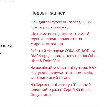
Недавні записи
Сіль для закруток: чи справді Е536
псує огірки та капусту
Що не можна піднімати із землі 8
серпня: народні прикмети на
Мирона-вітрогона
темний
Суботній хіт-парад: COKAINÉ, KODI та
.
OMEN представили нову версію Cuba
Libre & Dolce Vita
Не поспішайте міняти ці купюри: НБУ
поступово вилучає п’ять номіналів,
але є важливий нюанс
На Херсонщині загинув 51-річний
головний сержант Сергій Капітан з
Овруччини