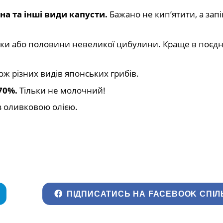
на та інші види капусти.
Бажано не кип’ятити, а запі
вки або половини невеликої цибулини. Краще в поєдн
ож різних видів японських грибів.
70%.
Тільки не молочний!
 з оливковою олією.
ПІДПИСАТИСЬ НА FACEBOOK СПІЛ