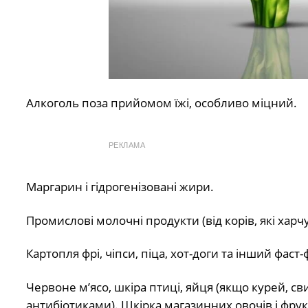
Алкоголь поза прийомом їжі, особливо міцний.
РЕКЛАМА
Маргарин і гідрогенізовані жири.
Промислові молочні продукти (від корів, які харч
Картопля фрі, чіпси, піца, хот-доги та інший фаст-
Червоне м’ясо, шкіра птиці, яйця (якщо курей, с
антибіотиками). Шкірка магазинних овочів і фрукт