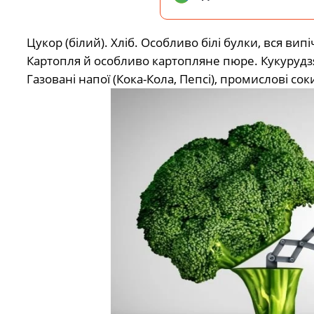
Цукор (білий). Хліб. Особливо білі булки, вся вип
Картопля й особливо картопляне пюре. Кукурудзя
Газовані напої (Кока-Кола, Пепсі), промислові сок