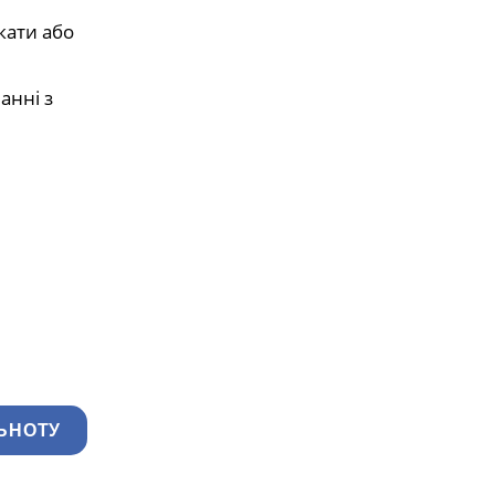
кати або
анні з
ЬНОТУ