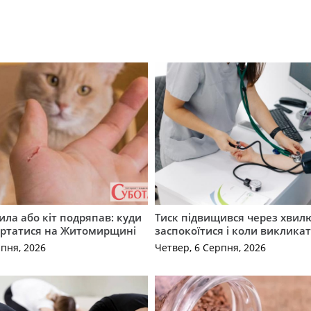
ила або кіт подряпав: куди
Тиск підвищився через хвил
ертатися на Житомирщині
заспокоїтися і коли виклика
рпня, 2026
Четвер, 6 Серпня, 2026