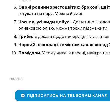
Овочі родини хрестоцвітих: броколі, цвіт
готувати на пару. Можна й сирі.
Часник, усі види цибулі.
Достатньо 1 голо
оливковою олією, можна трохи підсмажити.
Гриби.
Є докази щодо печериць і глив, а так
Чорний шоколад із вмістом какао понад 
Помідори.
У тому числі й варені, найкраще
РЕКЛАМА
ПІДПИСАТИСЬ НА TELEGRAM КАНАЛ