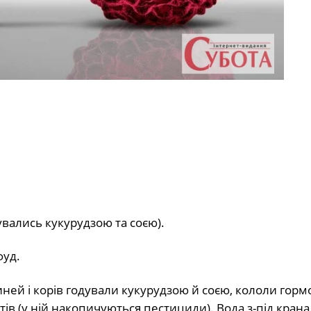
увались кукурудзою та соєю).
фуд.
виней і корів годували кукурудзою й соєю, кололи гор
ів (у ній накопичуються пестициди). Вода з-під крана.