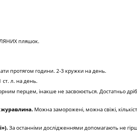
СКЛЯНИХ пляшок.
ти протягом години. 2-3 кружки на день.
ст. л. на день.
чорним перцем, інакше не засвоюється. Достатньо дрі
, журавлина.
Можна заморожені, можна свіжі, кількіс
і»).
За останніми дослідженнями допомагають не гірш