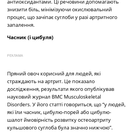
антиоксидантами. Ці речовини допомагають
знизити біль, мінімізуючи окислювальний
процес, що зачіпає суглоби у разі артритного
запалення.
Часник (і цибуля)
РЕКЛАМА
Пряний овоч корисний для людей, які
страждають на артрит. Це показало
дослідження, результати якого опублікував
науковий журнал BMC Musculoskeletal
Disorders. У його статті говориться, що “у людей,
які їли часник, цибулю-порей або цибулю-
шалот ймовірність розвитку остеоартриту
кульшового суглоба була значно нижчою”.