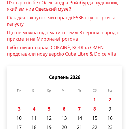
П’ять років без Олександра Ройтбурда: художник,
який змінив Одеський музей
Сіль для закруток: чи справді Е536 псує огірки та
капусту
Що не можна піднімати із землі 8 серпня: народні
прикмети на Мирона-вітрогона
Суботній хіт-парад: COKAINÉ, KODI та OMEN
представили нову версію Cuba Libre & Dolce Vita
Серпень 2026
Пн
Вт
Ср
Чт
Пт
Сб
Нд
1
2
3
4
5
6
7
8
9
10
11
12
13
14
15
16
17
18
19
20
21
22
23