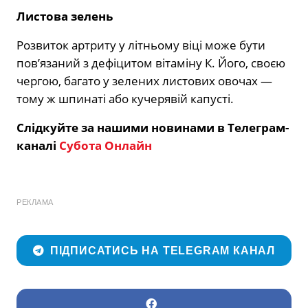
Листова зелень
Розвиток артриту у літньому віці може бути
пов’язаний з дефіцитом вітаміну К. Його, своєю
чергою, багато у зелених листових овочах —
тому ж шпинаті або кучерявій капусті.
Слідкуйте за нашими новинами в Телеграм-
каналі
Субота Онлайн
РЕКЛАМА
ПІДПИСАТИСЬ НА TELEGRAM КАНАЛ