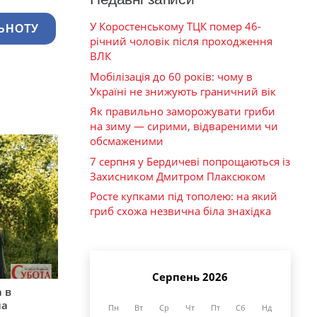
У Коростенському ТЦК помер 46-
ЬНОТУ
річний чоловік після проходження
ВЛК
Мобілізація до 60 років: чому в
Україні не знижують граничний вік
Як правильно заморожувати гриби
на зиму — сирими, відвареними чи
обсмаженими
7 серпня у Бердичеві попрощаються із
Захисником Дмитром Плаксюком
Росте купками під тополею: на який
гриб схожа незвична біла знахідка
Серпень 2026
 в
на
Пн
Вт
Ср
Чт
Пт
Сб
Нд