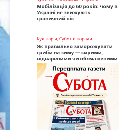
Мобілізація до 60 років: чому в
Україні не знижують
граничний вік
Кулінарія
,
Суботні поради
Як правильно заморожувати
гриби на зиму — сирими,
відвареними чи обсмаженими