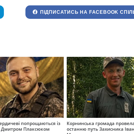
ПІДПИСАТИСЬ НА FACEBOOK СПІЛ
Бердичеві попрощаються із
Корнинська громада провела
 Дмитром Плаксюком
останню путь Захисника Іва