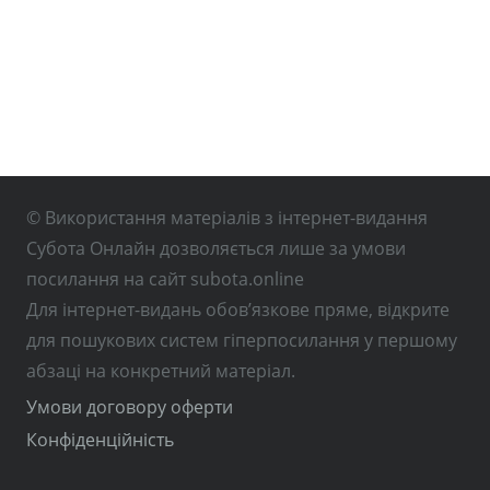
© Використання матеріалів з інтернет-видання
Субота Онлайн дозволяється лише за умови
посилання на сайт subota.online
Для інтернет-видань обов’язкове пряме, відкрите
для пошукових систем гіперпосилання у першому
абзаці на конкретний матеріал.
Умови договору оферти
Конфіденційність