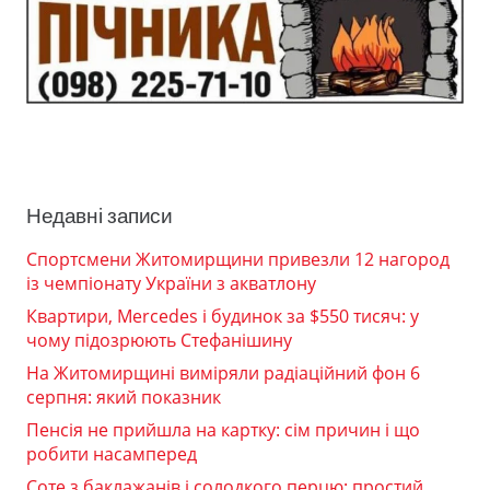
Недавні записи
Спортсмени Житомирщини привезли 12 нагород
із чемпіонату України з акватлону
Квартири, Mercedes і будинок за $550 тисяч: у
чому підозрюють Стефанішину
На Житомирщині виміряли радіаційний фон 6
серпня: який показник
Пенсія не прийшла на картку: сім причин і що
робити насамперед
Соте з баклажанів і солодкого перцю: простий