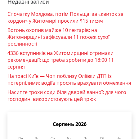
Недавні записи
Спочатку Молдова, потім Польща: за «квиток за
кордон» у Житомирі просили $15 тисяч
Вогонь охопив майже 10 гектарів: на
Житомирщині зафіксували 11 пожеж сухої
рослинності
4336 вступників на Житомирщині отримали
рекомендації: що треба зробити до 18:00 11
серпня
На трасі Київ — Чоп поблизу Оліївки ДТП із
потерпілими: водіїв просять врахувати обмеження
Насипте трохи соди біля дверей ванної: для чого
господині використовують цей трюк
Серпень 2026
Пн
Вт
Ср
Чт
Пт
Сб
Нд