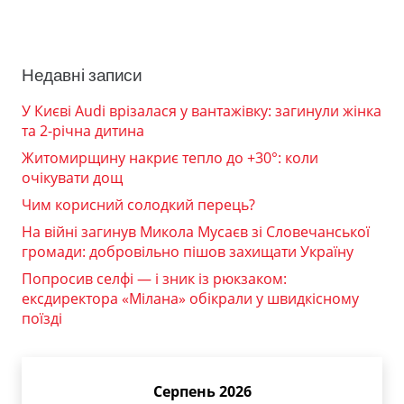
Недавні записи
У Києві Audi врізалася у вантажівку: загинули жінка
та 2-річна дитина
Житомирщину накриє тепло до +30°: коли
очікувати дощ
Чим корисний солодкий перець?
На війні загинув Микола Мусаєв зі Словечанської
громади: добровільно пішов захищати Україну
Попросив селфі — і зник із рюкзаком:
ексдиректора «Мілана» обікрали у швидкісному
поїзді
Серпень 2026