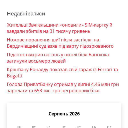
Недавні записи
Жительці Звягельщини «оновили» SIM-картку й
завдали збитків на 31 тисячу гривень
Ножове поранення шиї після застілля: на
Бердичівщині суд взяв під варту підозрюваного
Підліток відкрив вогонь у школі біля Бангкока:
загинули восьмеро людей
Кріштіану Роналду показав свій гараж із Ferrari та
Bugatti
Голова ПриватБанку отримав у липні 4,46 млн грн
зарплати та 653 тис. грн негрошових благ
Серпень 2026
Пн
Вт
Ср
Чт
Пт
Сб
Нд