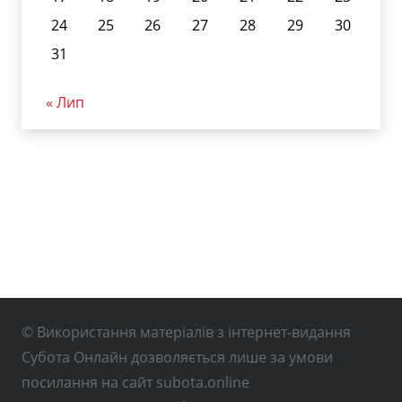
24
25
26
27
28
29
30
31
« Лип
© Використання матеріалів з інтернет-видання
Субота Онлайн дозволяється лише за умови
посилання на сайт subota.online