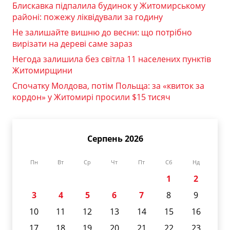
Блискавка підпалила будинок у Житомирському
районі: пожежу ліквідували за годину
Не залишайте вишню до весни: що потрібно
вирізати на дереві саме зараз
Негода залишила без світла 11 населених пунктів
Житомирщини
Спочатку Молдова, потім Польща: за «квиток за
кордон» у Житомирі просили $15 тисяч
Серпень 2026
Пн
Вт
Ср
Чт
Пт
Сб
Нд
1
2
3
4
5
6
7
8
9
10
11
12
13
14
15
16
17
18
19
20
21
22
23