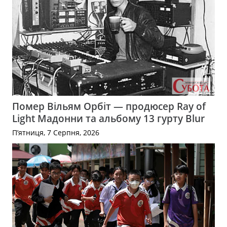
Помер Вільям Орбіт — продюсер Ray of
Light Мадонни та альбому 13 гурту Blur
П’ятниця, 7 Серпня, 2026