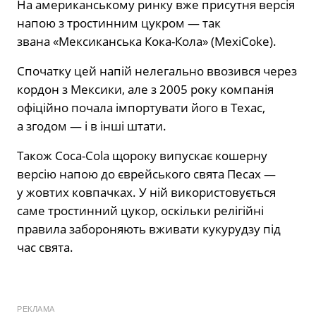
На американському ринку вже присутня версія
напою з тростинним цукром — так
звана «Мексиканська Кока-Кола» (MexiCoke).
Спочатку цей напій нелегально ввозився через
кордон з Мексики, але з 2005 року компанія
офіційно почала імпортувати його в Техас,
а згодом — і в інші штати.
Також Coca-Cola щороку випускає кошерну
версію напою до єврейського свята Песах —
у жовтих ковпачках. У ній використовується
саме тростинний цукор, оскільки релігійні
правила забороняють вживати кукурудзу під
час свята.
РЕКЛАМА