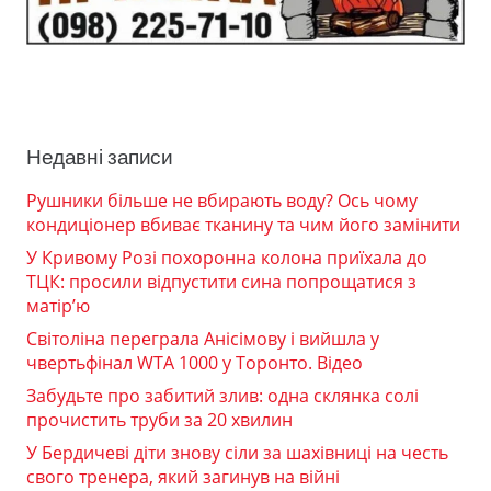
Недавні записи
Рушники більше не вбирають воду? Ось чому
кондиціонер вбиває тканину та чим його замінити
У Кривому Розі похоронна колона приїхала до
ТЦК: просили відпустити сина попрощатися з
матір’ю
Світоліна переграла Анісімову і вийшла у
чвертьфінал WTA 1000 у Торонто. Відео
Забудьте про забитий злив: одна склянка солі
прочистить труби за 20 хвилин
У Бердичеві діти знову сіли за шахівниці на честь
свого тренера, який загинув на війні