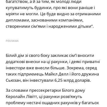
багатством, а й за тим, як молоді люди
купуватимуть будинки, про які вони раніше і
мріяти не могли. Це буде видно за отриманими
дипломами, заснованими компаніями,
створеними сім’ями і народженими дітьми”.
РЕКЛАМА
Білий дім зі свого боку закликає сім’ї вносити
додаткові внески на ці рахунки, і деякі приватні
інвестори вже внесли більше. Зокрема, серед
таких підприємець Майкл Делл і його дружина
Сьюзан, він інвестували 6,25 млрд доларів.
За словами прессекретарки Білого дому
Керолайн Лівітт, ці рахунки розв’яжуть
проблему нестачі ощадних рахунків у багатьох