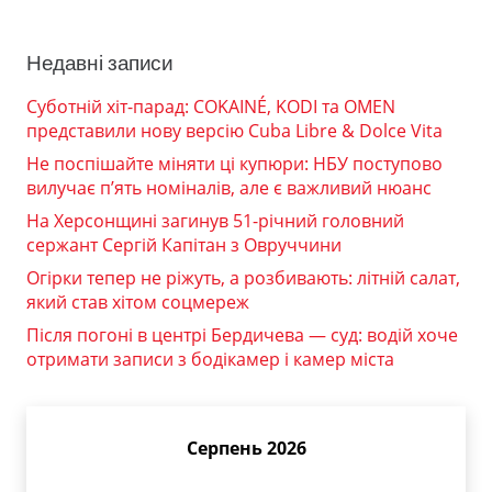
Недавні записи
Суботній хіт-парад: COKAINÉ, KODI та OMEN
представили нову версію Cuba Libre & Dolce Vita
Не поспішайте міняти ці купюри: НБУ поступово
вилучає п’ять номіналів, але є важливий нюанс
На Херсонщині загинув 51-річний головний
сержант Сергій Капітан з Овруччини
Огірки тепер не ріжуть, а розбивають: літній салат,
який став хітом соцмереж
Після погоні в центрі Бердичева — суд: водій хоче
отримати записи з бодікамер і камер міста
Серпень 2026