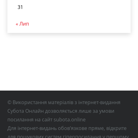
31
« Лип
© Використання матеріалів з інтернет-видання
Субота Онлайн дозволяється лише за умови
посилання на сайт subota.online
Для інтернет-видань обов’язкове пряме, відкрите
для пошукових систем гіперпосилання у першому