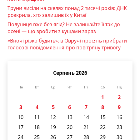
Труни висіли на скелях понад 2 тисячі років: ДНК
розкрила, хто залишив їх у Китаї
Полуниця вже без ягід? Не залишайте її так до
осені — що зробити з кущами зараз
«Вночі різко будить»: в Овручі просять прибрати
голосові повідомлення про повітряну тривогу
Серпень 2026
Пн
Вт
Ср
Чт
Пт
Сб
Нд
1
2
3
4
5
6
7
8
9
10
11
12
13
14
15
16
17
18
19
20
21
22
23
24
25
26
27
28
29
30