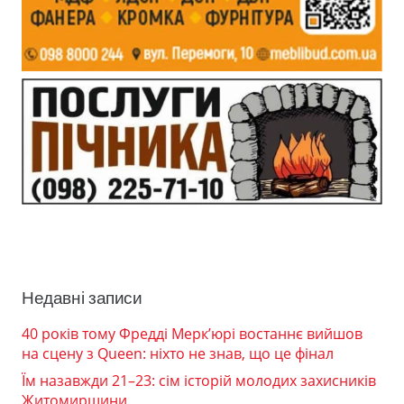
Недавні записи
40 років тому Фредді Мерк’юрі востаннє вийшов
на сцену з Queen: ніхто не знав, що це фінал
Їм назавжди 21–23: сім історій молодих захисників
Житомирщини