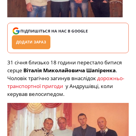
ПІДПИШІТЬСЯ НА НАС В GOOGLE
ДОДАТИ ЗАРАЗ
31 січня близько 18 години перестало битися
серце
Віталія Миколайовича Шапіренка
.
Чоловік трагічно загинув внаслідок
дорожньо-
транспортної пригоди
у Андрушівці, коли
керував велосипедом.