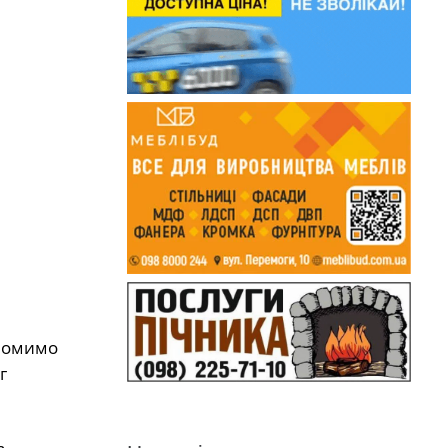
 Помимо
г