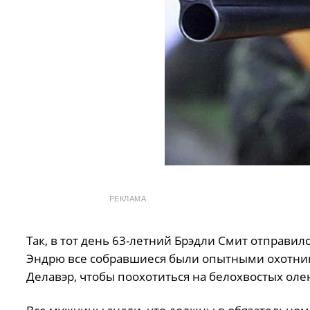
РЕКЛАМА
Так, в тот день 63-летний Брэдли Смит отправи
Эндрю все собравшиеся были опытными охотника
Делавэр, чтобы поохотиться на белохвостых оле