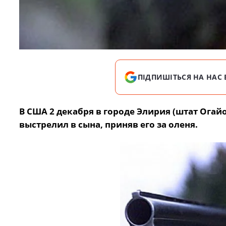
ПІДПИШІТЬСЯ НА НАС 
В США 2 декабря в городе Элирия (штат Огай
выстрелил в сына, приняв его за оленя.