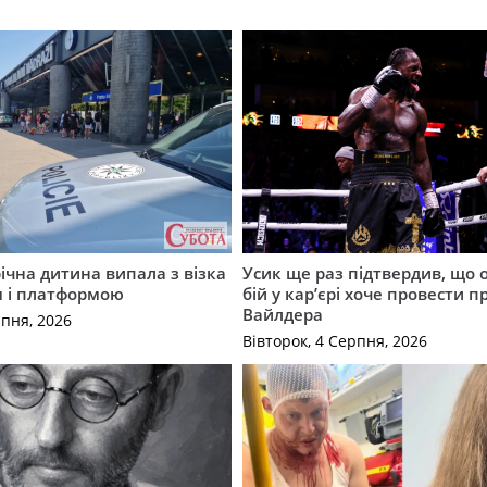
річна дитина випала з візка
Усик ще раз підтвердив, що 
м і платформою
бій у кар’єрі хоче провести п
Вайлдера
рпня, 2026
Вівторок, 4 Серпня, 2026