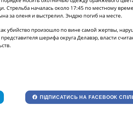
 порядке носить охотничью одежду оранжевого цвет
и. Стрельба началась около 17:45 по местному време
ына за оленя и выстрелил. Эндрю погиб на месте.
как убийство произошло по вине самой жертвы, нар
представителя шерифа округа Делавэр, власти считаю
ьств.
ПІДПИСАТИСЬ НА FACEBOOK СПІЛ