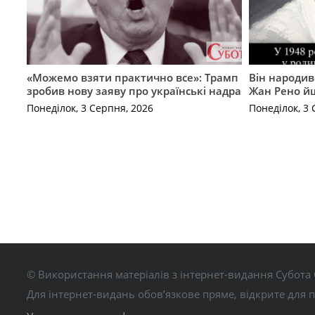
«Можемо взяти практично все»: Трамп
Він народив
зробив нову заяву про українські надра
Жан Рено йш
Понеділок, 3 Серпня, 2026
Понеділок, 3 
© Використання матеріалів з інтернет-видання Субота 
Для інтернет-видань обов’язкове пряме, відкрите для 