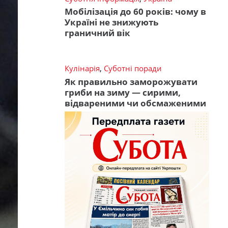
Мобілізація до 60 років: чому в
Україні не знижують
граничний вік
Кулінарія
,
Суботні поради
Як правильно заморожувати
гриби на зиму — сирими,
відвареними чи обсмаженими