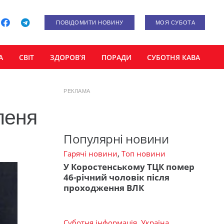
ПОВІДОМИТИ НОВИНУ
МОЯ СУБОТА
А
СВІТ
ЗДОРОВ’Я
ПОРАДИ
СУБОТНЯ КАВА
РЕКЛАМА
леня
Популярні новини
Гарячі новини
,
Топ новини
У Коростенському ТЦК помер
46-річний чоловік після
проходження ВЛК
Суботня інформація
,
Україна