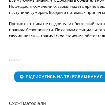
Все мужчины знали, что должны в обязательном
Но Эндрю, к сожалению, забыл надеть яркие вещ
наступили сумерки. Брэдли в потемках принял с
Против охотника не выдвинули обвинений, так 
правила безопасности. По словам официального 
случившееся — трагическое стечение обстоятел
РЕКЛАМА
ПІДПИСАТИСЬ НА TELEGRAM КАНАЛ
Схожі матеріали