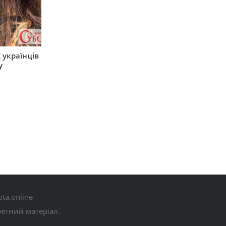
 українців
у
ta.online
ретний матеріал.