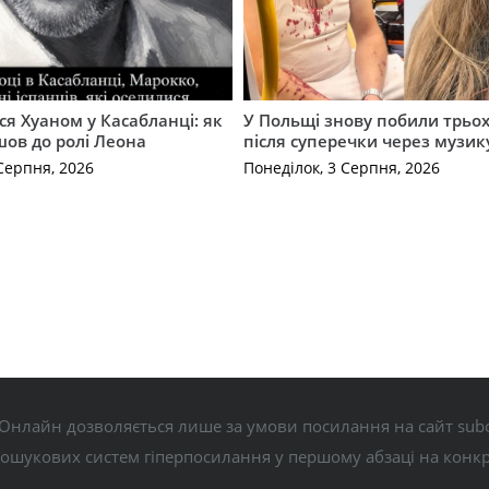
ся Хуаном у Касабланці: як
У Польщі знову побили трьох
ов до ролі Леона
після суперечки через музик
Серпня, 2026
Понеділок, 3 Серпня, 2026
Онлайн дозволяється лише за умови посилання на сайт subo
пошукових систем гіперпосилання у першому абзаці на конк