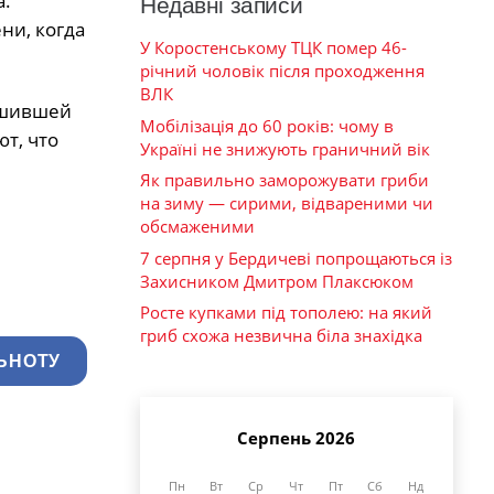
а.
Недавні записи
ни, когда
У Коростенському ТЦК помер 46-
річний чоловік після проходження
ВЛК
ушившей
Мобілізація до 60 років: чому в
т, что
Україні не знижують граничний вік
Як правильно заморожувати гриби
на зиму — сирими, відвареними чи
обсмаженими
7 серпня у Бердичеві попрощаються із
Захисником Дмитром Плаксюком
Росте купками під тополею: на який
гриб схожа незвична біла знахідка
ЬНОТУ
Серпень 2026
Пн
Вт
Ср
Чт
Пт
Сб
Нд