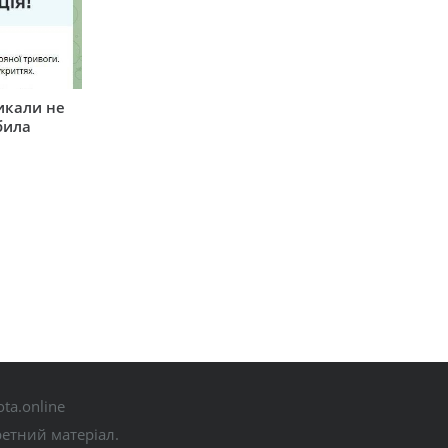
икали не
била
ta.online
ретний матеріал.