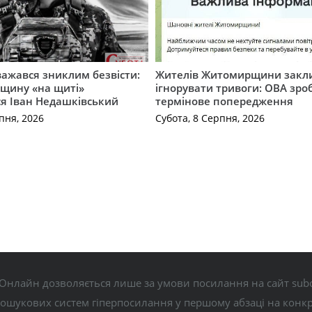
важався зниклим безвісти:
Жителів Житомирщини закл
щину «на щиті»
ігнорувати тривоги: ОВА зро
ся Іван Недашківський
термінове попередження
пня, 2026
Субота, 8 Серпня, 2026
Онлайн дозволяється лише за умови посилання на сайт subo
пошукових систем гіперпосилання у першому абзаці на конк