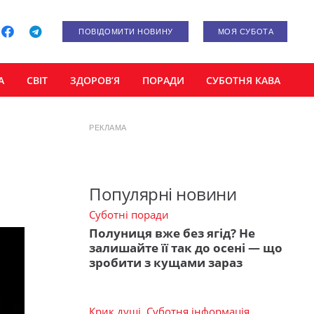
ПОВІДОМИТИ НОВИНУ
МОЯ СУБОТА
А
СВІТ
ЗДОРОВ’Я
ПОРАДИ
СУБОТНЯ КАВА
РЕКЛАМА
Популярні новини
Суботні поради
Полуниця вже без ягід? Не
залишайте її так до осені — що
зробити з кущами зараз
Крик душі
,
Суботня інформація