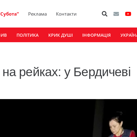
“Субота”
Реклама
Контакти
ЗИВ
ПОЛІТИКА
КРИК ДУШІ
ІНФОРМАЦІЯ
УКРАЇН
 на рейках: у Бердичеві