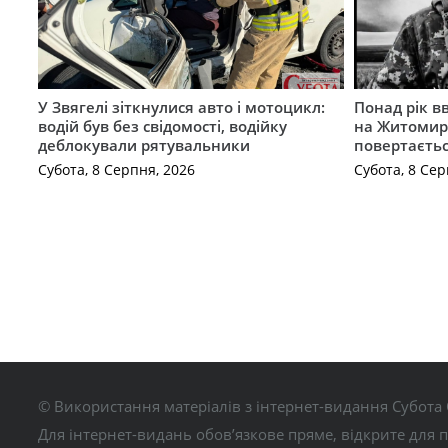
У Звягелі зіткнулися авто і мотоцикл:
Понад рік в
водій був без свідомості, водійку
на Житомир
деблокували рятувальники
повертаєть
Субота, 8 Серпня, 2026
Субота, 8 Сер
© Використання матеріалів з інтернет-видання Субота 
Для інтернет-видань обов’язкове пряме, відкрите для 