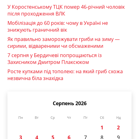
У Коростенському ТЦК помер 46-річний чоловік
після проходження ВЛК
Мобілізація до 60 років: чому в Україні не
знижують граничний вік
Як правильно заморожувати гриби на зиму —
сирими, відвареними чи обсмаженими
7 серпня у Бердичеві попрощаються із
Захисником Дмитром Плаксюком
Росте купками під тополею: на який гриб схожа
незвична біла знахідка
Серпень 2026
Пн
Вт
Ср
Чт
Пт
Сб
Нд
1
2
3
4
5
6
7
8
9