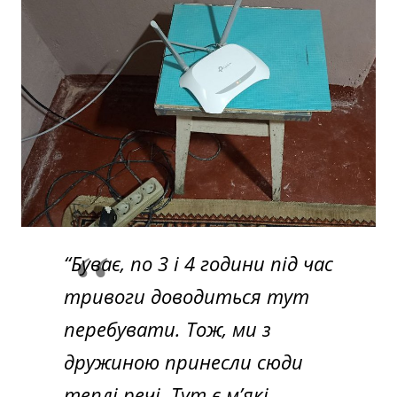
“Буває, по 3 і 4 години під час
тривоги доводиться тут
перебувати. Тож, ми з
дружиною принесли сюди
теплі речі. Тут є м’які