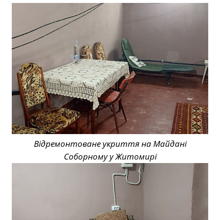
Відремонтоване укриття на Майдані
Соборному у Житомирі