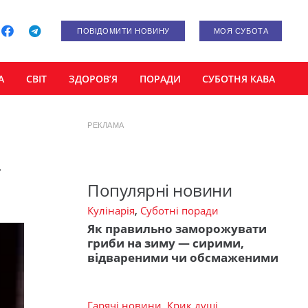
ПОВІДОМИТИ НОВИНУ
МОЯ СУБОТА
А
СВІТ
ЗДОРОВ’Я
ПОРАДИ
СУБОТНЯ КАВА
РЕКЛАМА
&
Популярні новини
Кулінарія
,
Суботні поради
Як правильно заморожувати
гриби на зиму — сирими,
відвареними чи обсмаженими
Гарячі новини
,
Крик душі