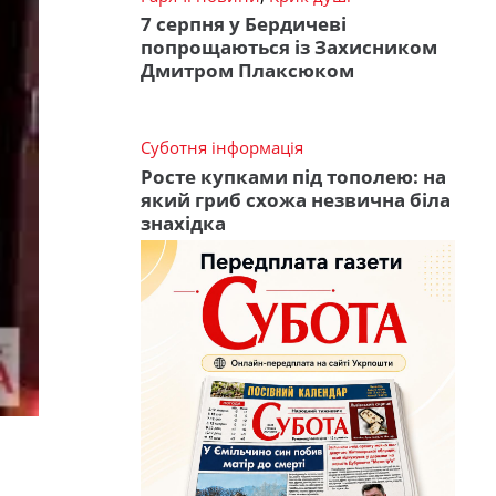
7 серпня у Бердичеві
попрощаються із Захисником
Дмитром Плаксюком
Суботня інформація
Росте купками під тополею: на
який гриб схожа незвична біла
знахідка