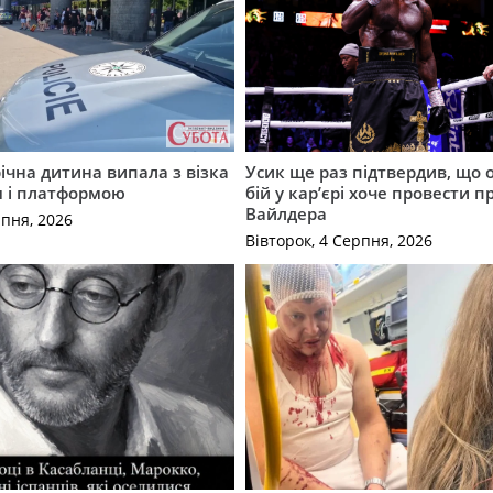
річна дитина випала з візка
Усик ще раз підтвердив, що 
м і платформою
бій у кар’єрі хоче провести п
Вайлдера
рпня, 2026
Вівторок, 4 Серпня, 2026