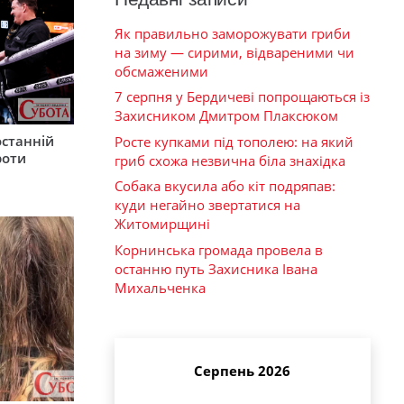
Як правильно заморожувати гриби
на зиму — сирими, відвареними чи
обсмаженими
7 серпня у Бердичеві попрощаються із
Захисником Дмитром Плаксюком
останній
Росте купками під тополею: на який
роти
гриб схожа незвична біла знахідка
Собака вкусила або кіт подряпав:
куди негайно звертатися на
Житомирщині
Корнинська громада провела в
останню путь Захисника Івана
Михальченка
Серпень 2026