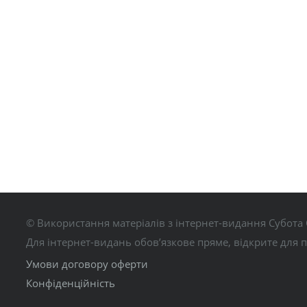
© Використання матеріалів з інтернет-видання Субота 
Для інтернет-видань обов’язкове пряме, відкрите для 
Умови договору оферти
Конфіденційність