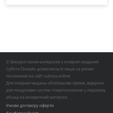
© Використання матеріалів з інтернет-видання
Субота Онлайн дозволяється лише за умови
посилання на сайт subota.online
Для інтернет-видань обов’язкове пряме, відкрите
для пошукових систем гіперпосилання у першому
абзаці на конкретний матеріал.
Умови договору оферти
Конфіденційність