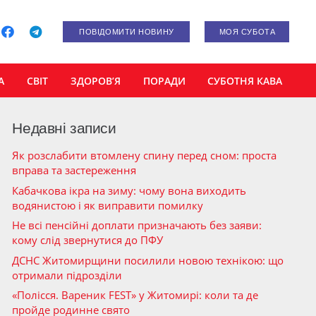
ПОВІДОМИТИ НОВИНУ
МОЯ СУБОТА
А
СВІТ
ЗДОРОВ’Я
ПОРАДИ
СУБОТНЯ КАВА
Недавні записи
Як розслабити втомлену спину перед сном: проста
вправа та застереження
Кабачкова ікра на зиму: чому вона виходить
водянистою і як виправити помилку
Не всі пенсійні доплати призначають без заяви:
кому слід звернутися до ПФУ
ДСНС Житомирщини посилили новою технікою: що
отримали підрозділи
«Полісся. Вареник FEST» у Житомирі: коли та де
пройде родинне свято