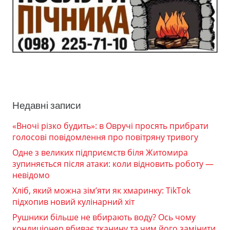
Недавні записи
«Вночі різко будить»: в Овручі просять прибрати
голосові повідомлення про повітряну тривогу
Одне з великих підприємств біля Житомира
зупиняється після атаки: коли відновить роботу —
невідомо
Хліб, який можна зім’яти як хмаринку: TikTok
підхопив новий кулінарний хіт
Рушники більше не вбирають воду? Ось чому
кондиціонер вбиває тканину та чим його замінити