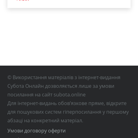
© Використання матеріалів з інтернет-видання
Субота Онлайн дозволяється лише за умови
посилання на сайт subota.online
Для інтернет-видань обов’язкове пряме, відкрите
для пошукових систем гіперпосилання у першому
абзаці на конкретний матеріал.
Умови договору оферти