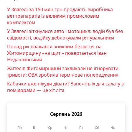
У Звягелі за 150 млн грн продають виробника
ветпрепаратів із великим промисловим
комплексом
У Звягелі зіткнулися авто і мотоцикл: водій був без
свідомості, водійку деблокували рятувальники
Понад рік вважався зниклим безвісти: на
Житомирщину «на щиті» повертається Іван
Недашківський
Жителів Житомирщини закликали не ігнорувати
тривоги: ОВА зробила термінове попередження
Кабачки вже нікуди дівати? Запечіть їх для салату з
помідорами — це хіт літа
Серпень 2026
Пн
Вт
Ср
Чт
Пт
Сб
Нд