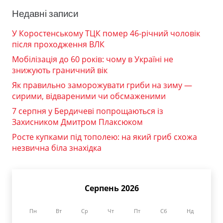
Недавні записи
У Коростенському ТЦК помер 46-річний чоловік
після проходження ВЛК
Мобілізація до 60 років: чому в Україні не
знижують граничний вік
Як правильно заморожувати гриби на зиму —
сирими, відвареними чи обсмаженими
7 серпня у Бердичеві попрощаються із
Захисником Дмитром Плаксюком
Росте купками під тополею: на який гриб схожа
незвична біла знахідка
Серпень 2026
Пн
Вт
Ср
Чт
Пт
Сб
Нд