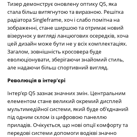
Тизер демонструє оновлену оптику Q5, яка
стала більш витягнутою та виразною. Решітка
радіатора Singleframe, хоч і слабо помітна на
зображенні, стане ширшою та отримає новий
візерунок у вигляді ланцюгових осередків, хоча
цей дизайн може бути не у всіх комплектаціях.
Загалом, зовнішність кросовера буде
еволюціонувати, зберігаючи знайомий стиль,
але надаючи більш спортивний вигляд.
Революція в інтер’єрі
Інтер’єр Q5 зазнає значних змін. Центральним
елементом стане великий окремий дисплей
мультимедійної системи, який буде об’єднаний
під одним склом із цифровою панеллю
приладів. Очікується, що нові опції комфорту та
передові системи допомоги водієві значно