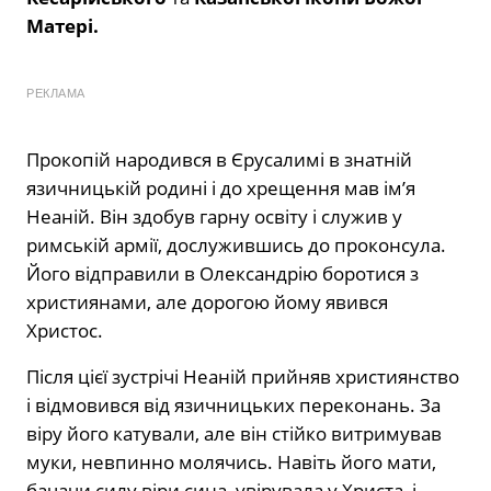
Матері.
РЕКЛАМА
Прокопій народився в Єрусалимі в знатній
язичницькій родині і до хрещення мав ім’я
Неаній. Він здобув гарну освіту і служив у
римській армії, дослужившись до проконсула.
Його відправили в Олександрію боротися з
християнами, але дорогою йому явився
Христос.
Після цієї зустрічі Неаній прийняв християнство
і відмовився від язичницьких переконань. За
віру його катували, але він стійко витримував
муки, невпинно молячись. Навіть його мати,
бачачи силу віри сина, увірувала у Христа, і