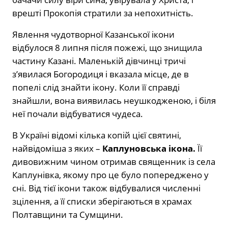
врешті Прокопія стратили за непохитність.
Явлення чудотворної Казанської ікони
відбулося 8 липня після пожежі, що знищила
частину Казані. Маленькій дівчинці тричі
з’явилася Богородиця і вказала місце, де в
попелі слід знайти ікону. Коли її справді
знайшли, вона виявилась неушкодженою, і біля
неї почали відбуватися чудеса.
В Україні відомі кілька копій цієї святині,
найвідоміша з яких –
Каплуновська ікона.
Її
дивовижним чином отримав священник із села
Каплунівка, якому про це було попереджено у
сні. Від тієї ікони також відбувалися численні
зцілення, а її списки зберігаються в храмах
Полтавщини та Сумщини.