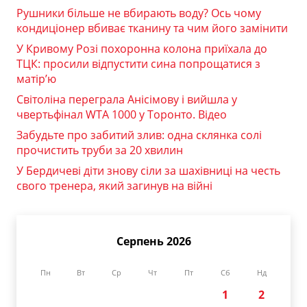
Рушники більше не вбирають воду? Ось чому
кондиціонер вбиває тканину та чим його замінити
У Кривому Розі похоронна колона приїхала до
ТЦК: просили відпустити сина попрощатися з
матір’ю
Світоліна переграла Анісімову і вийшла у
чвертьфінал WTA 1000 у Торонто. Відео
Забудьте про забитий злив: одна склянка солі
прочистить труби за 20 хвилин
У Бердичеві діти знову сіли за шахівниці на честь
свого тренера, який загинув на війні
Серпень 2026
Пн
Вт
Ср
Чт
Пт
Сб
Нд
1
2