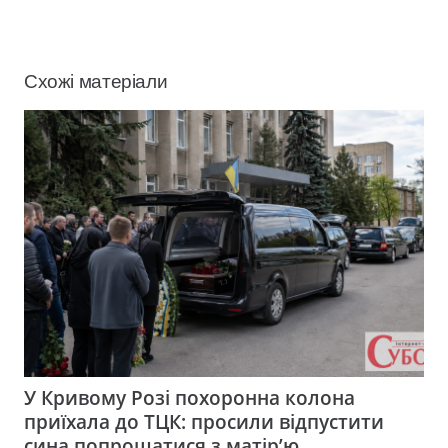
Схожі матеріали
У Кривому Розі похоронна колона
приїхала до ТЦК: просили відпустити
сина попрощатися з матір’ю