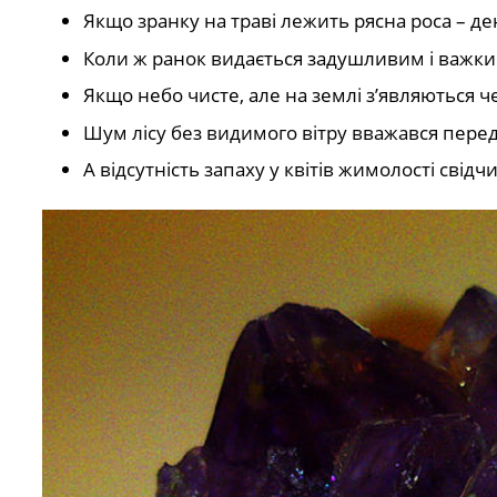
Якщо зранку на траві лежить рясна роса – де
Коли ж ранок видається задушливим і важким
Якщо небо чисте, але на землі з’являються ч
Шум лісу без видимого вітру вважався пере
А відсутність запаху у квітів жимолості сві