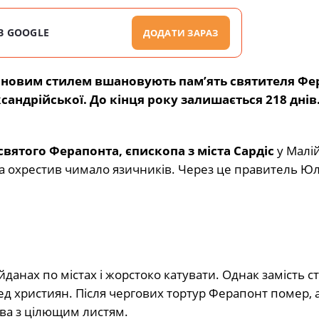
В GOOGLE
ДОДАТИ ЗАРАЗ
за новим стилем вшановують пам’ять святителя Фе
сандрійської. До кінця року залишається 218 днів
святого Ферапонта, єпископа з міста Сардіс
у Малій 
 та охрестив чимало язичників. Через це правитель Юл
данах по містах і жорстоко катувати. Однак замість с
ед християн. Після чергових тортур Ферапонт помер, а
ева з цілющим листям.