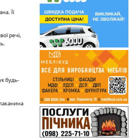
на. Її
вої речі,
ь.
ує будь-
алаканина