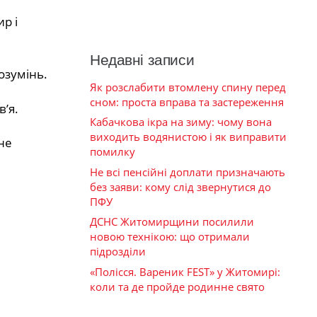
ир і
Недавні записи
озумінь.
Як розслабити втомлену спину перед
сном: проста вправа та застереження
в’я.
Кабачкова ікра на зиму: чому вона
виходить водянистою і як виправити
не
помилку
Не всі пенсійні доплати призначають
без заяви: кому слід звернутися до
ПФУ
ДСНС Житомирщини посилили
новою технікою: що отримали
підрозділи
«Полісся. Вареник FEST» у Житомирі:
коли та де пройде родинне свято