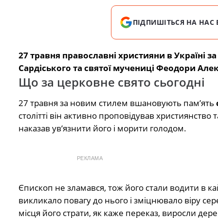
ПІДПИШІТЬСЯ НА НАС 
27 травня православні християни в Україні 
Сардіського та святої мучениці Феодори Алек
Що за церковне свято сьогодні
27 травня за новим стилем вшановують пам’ять
столітті він активно проповідував християнство
наказав ув’язнити його і морити голодом.
РЕКЛАМА
Єпископ не зламався, тож його стали водити в кай
викликало повагу до нього і зміцнювало віру сер
місця його страти, як каже переказ, виросли дер