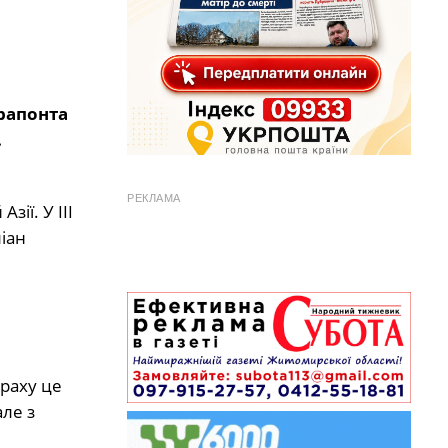
рапонта
.
РЕКЛАМА
Азії. У III
іан
траху це
ле з