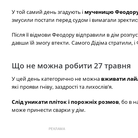
У той самий день згадують і
мученицю Феодору 
змусили постати перед судом і вимагали зректися
Після її відмови Феодору відправили в дім розпусти,
давши їй змогу втекти. Самого Дідіма стратили,
Що не можна робити 27 травня
У цей день категорично не можна
вживати лайл
які прояви гніву, заздрості та лихослів’я.
Слід уникати пліток і порожніх розмов
, бо в 
може принести сварки у дім.
РЕКЛАМА