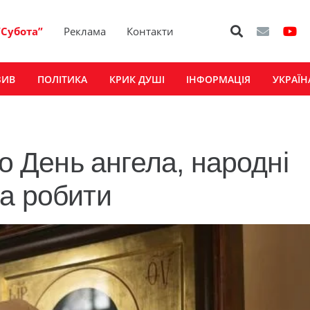
“Субота”
Реклама
Контакти
ЗИВ
ПОЛІТИКА
КРИК ДУШІ
ІНФОРМАЦІЯ
УКРАЇН
го День ангела, народні
а робити