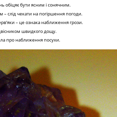
нь обіцяє бути ясним і сонячним.
 – слід чекати на погіршення погоди.
ерв’яки – це ознака наближення грози.
двісником швидкого дощу.
дчила про наближення посухи.