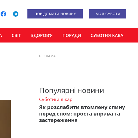
ПОВІДОМИТИ НОВИНУ
МОЯ СУБОТА
А
СВІТ
ЗДОРОВ’Я
ПОРАДИ
СУБОТНЯ КАВА
РЕКЛАМА
Популярні новини
Суботній лікар
Як розслабити втомлену спину
перед сном: проста вправа та
застереження