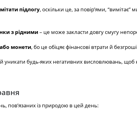
дмітати підлогу
, оскільки це, за повір’ями, “вимітає” м
унки з рідними
– це може закласти довгу смугу непор
 або монети
, бо це обіцяє фінансові втрати й безгроші
й уникати будь-яких негативних висловлювань, щоб 
равня
ь, пов’язаних із природою в цей день: