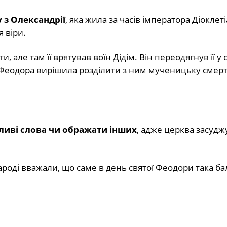
з Олександрії
, яка жила за часів імператора Діоклетіа
 віри.
 але там її врятував воїн Дідім. Він переодягнув її у с
 і Феодора вирішила розділити з ним мученицьку смерт
иві слова чи ображати інших
, адже церква засудж
народі вважали, що саме в день святої Феодори така б