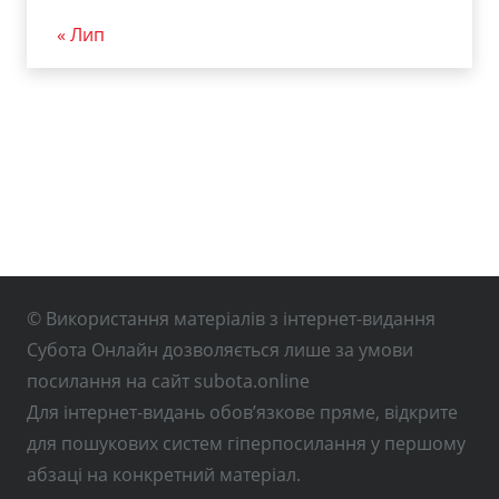
« Лип
© Використання матеріалів з інтернет-видання
Субота Онлайн дозволяється лише за умови
посилання на сайт subota.online
Для інтернет-видань обов’язкове пряме, відкрите
для пошукових систем гіперпосилання у першому
абзаці на конкретний матеріал.