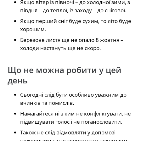
Якщо вітер із півночі – до холодної зими, з
півдня – до теплої, із заходу – до снігової.
Якщо перший сніг буде сухим, то літо буде
хорошим.
Березове листя ще не опало 8 жовтня –
холоди настануть ще не скоро.
Що не можна робити у цей
день
Сьогодні слід бути особливо уважним до
вчинків та помислів.
Намагайтеся ні з ким не конфліктувати, не
підвищувати голос і не поганословити.
Також не слід відмовляти у допомозі
нужденним та не зловживати алкоголем.