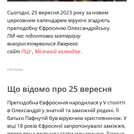
Сьогодні, 25 вересня 2023 року за новим
церковним календарем віруючі згадують
преподобну Єфросинію Олександрійську.
Під час підготовки матеріалу
використовувалися джерела:
сайт
ПЦУ
,
Місячний календар
.
РЕКЛАМА
Що відомо про 25 вересня
Преподобна Євфросинія народилася у V столітті
в Олександрії у знатній та заможній родині. Її
батько Пафнутій був віруючим християнином. У
віці 18 років Єфросинії запропонували заміжжя,
проте вона прагнула стати монахинею. Таємно