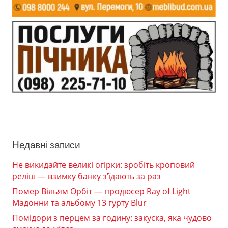
Недавні записи
Не викидайте великі огірки: зробіть кроповий
реліш — взимку банку з’їдають за раз
Помер Вільям Орбіт — продюсер Ray of Light
Мадонни та альбому 13 гурту Blur
Помідори з перцем за годину: закуска, яка чудово