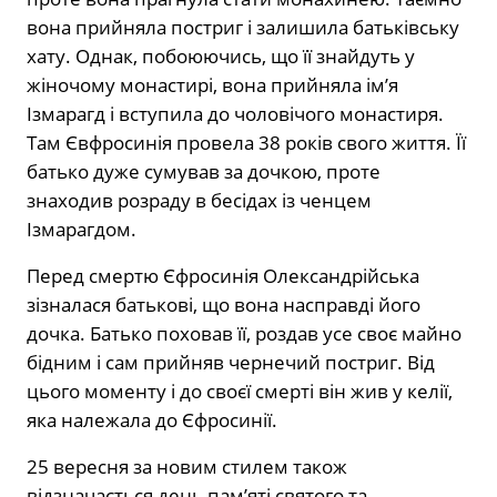
вона прийняла постриг і залишила батьківську
хату. Однак, побоюючись, що її знайдуть у
жіночому монастирі, вона прийняла ім’я
Ізмарагд і вступила до чоловічого монастиря.
Там Євфросинія провела 38 років свого життя. Її
батько дуже сумував за дочкою, проте
знаходив розраду в бесідах із ченцем
Ізмарагдом.
Перед смертю Єфросинія Олександрійська
зізналася батькові, що вона насправді його
дочка. Батько поховав її, роздав усе своє майно
бідним і сам прийняв чернечий постриг. Від
цього моменту і до своєї смерті він жив у келії,
яка належала до Єфросинії.
25 вересня за новим стилем також
відзначається день пам’яті святого та