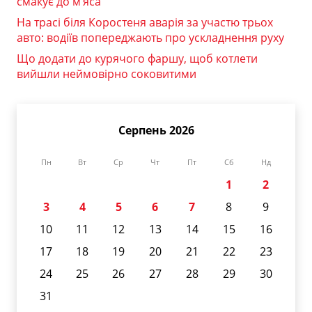
смакує до м’яса
На трасі біля Коростеня аварія за участю трьох
авто: водіїв попереджають про ускладнення руху
Що додати до курячого фаршу, щоб котлети
вийшли неймовірно соковитими
Серпень 2026
Пн
Вт
Ср
Чт
Пт
Сб
Нд
1
2
3
4
5
6
7
8
9
10
11
12
13
14
15
16
17
18
19
20
21
22
23
24
25
26
27
28
29
30
31