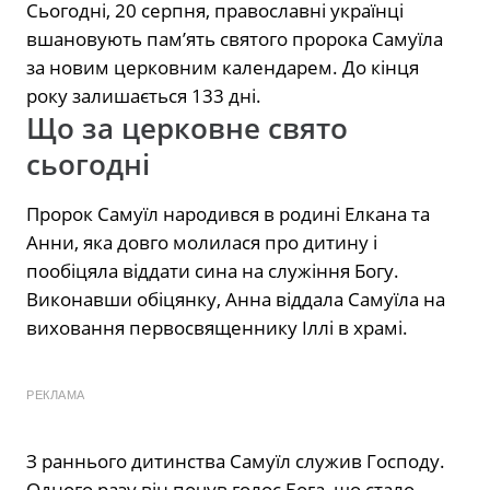
Сьогодні, 20 серпня, православні українці
вшановують пам’ять святого пророка Самуїла
за новим церковним календарем. До кінця
року залишається 133 дні.
Що за церковне свято
сьогодні
Пророк Самуїл народився в родині Елкана та
Анни, яка довго молилася про дитину і
пообіцяла віддати сина на служіння Богу.
Виконавши обіцянку, Анна віддала Самуїла на
виховання первосвященнику Іллі в храмі.
РЕКЛАМА
З раннього дитинства Самуїл служив Господу.
Одного разу він почув голос Бога, що стало