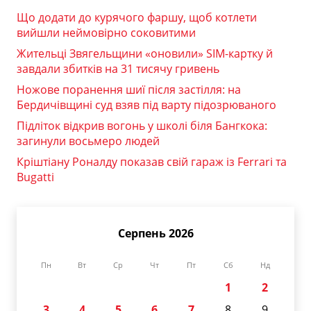
Що додати до курячого фаршу, щоб котлети
вийшли неймовірно соковитими
Жительці Звягельщини «оновили» SIM-картку й
завдали збитків на 31 тисячу гривень
Ножове поранення шиї після застілля: на
Бердичівщині суд взяв під варту підозрюваного
Підліток відкрив вогонь у школі біля Бангкока:
загинули восьмеро людей
Кріштіану Роналду показав свій гараж із Ferrari та
Bugatti
Серпень 2026
Пн
Вт
Ср
Чт
Пт
Сб
Нд
1
2
3
4
5
6
7
8
9