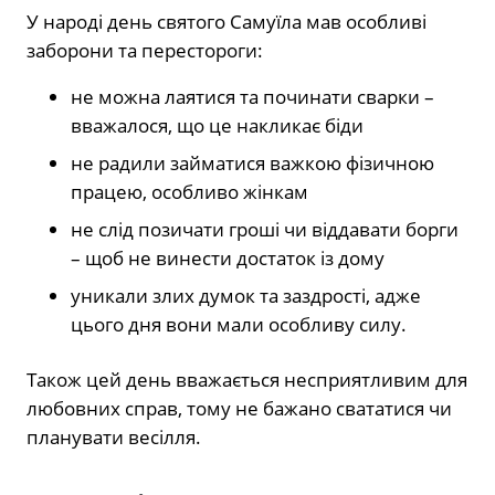
У народі день святого Самуїла мав особливі
заборони та перестороги:
не можна лаятися та починати сварки –
вважалося, що це накликає біди
не радили займатися важкою фізичною
працею, особливо жінкам
не слід позичати гроші чи віддавати борги
– щоб не винести достаток із дому
уникали злих думок та заздрості, адже
цього дня вони мали особливу силу.
Також цей день вважається несприятливим для
любовних справ, тому не бажано свататися чи
планувати весілля.