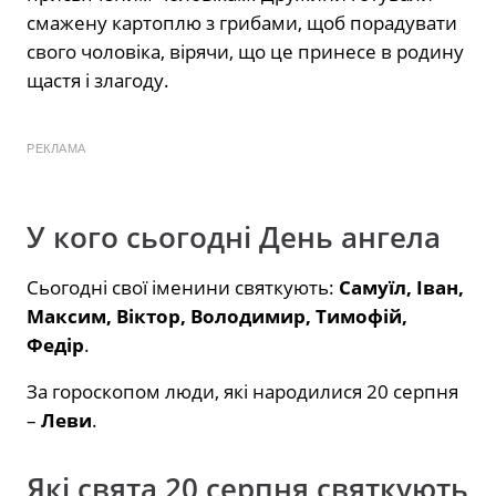
смажену картоплю з грибами, щоб порадувати
свого чоловіка, вірячи, що це принесе в родину
щастя і злагоду.
РЕКЛАМА
У кого сьогодні День ангела
Сьогодні свої іменини святкують:
Самуїл,
І
ван,
Максим, Віктор, Володимир, Тимофій,
Федір
.
За гороскопом люди, які народилися 20 серпня
–
Леви
.
Які свята 20 серпня святкують