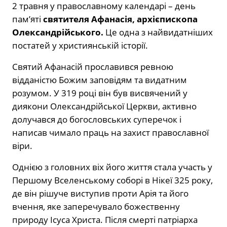
2 травня у православному календарі – день
пам’яті
святителя Афанасія, архієпископа
Олександрійського.
Це одна з найвидатніших
постатей у християнській історії.
Святий Афанасій прославився ревною
відданістю Божим заповідям та видатним
розумом. У 319 році він був висвячений у
диякони Олександрійської Церкви, активно
долучався до богословських суперечок і
написав чимало праць на захист православної
віри.
Однією з головних віх його життя стала участь у
Першому Вселенському соборі в Нікеї 325 року,
де він рішуче виступив проти Арія та його
вчення, яке заперечувало божественну
природу Ісуса Христа. Після смерті патріарха