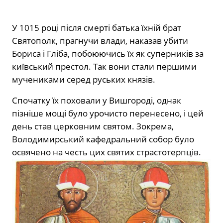
У 1015 році після смерті батька їхній брат
Святополк, прагнучи влади, наказав убити
Бориса і Гліба, побоюючись їх як суперників за
київський престол. Так вони стали першими
мучениками серед руських князів.
Спочатку їх поховали у Вишгороді, однак
пізніше мощі було урочисто перенесено, і цей
день став церковним святом. Зокрема,
Володимирський кафедральний собор було
освячено на честь цих святих страстотерпців.