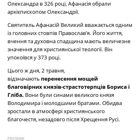
Олександра в 326 році, Афанасія обрали
архієпископом Олександрії.
Святитель Афанасій Великий вважається одним
із головних стовпів Православ’я. Його життя,
вчення та духовна спадщина мають величезне
значення для християнської теології. Він
упокоївся у 373 році.
Цього ж дня, 2 травня,
відзначають
перенесення мощей
благовірних князів-страстотерпців Бориса і
Гліба.
Вони були синами великого князя
Володимира і молодшими братами. Обидва
зростали в атмосфері християнського
благочестя, незадовго після Хрещення Русі.
РЕКЛАМА