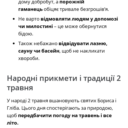
дому добробут, а
порожній
гаманець
обіцяє тривале безгрошів’я.
Не варто
відмовляти людям у допомозі
чи милостині
– це може обернутися
бідою.
Також небажано
відвідувати лазню,
сауну чи басейн
, щоб не накликати
хвороби.
Народні прикмети і традиції 2
травня
У народі 2 травня вшановують святих Бориса і
Гліба. Цього дня спостерігають за природою,
щоб
передбачити погоду на травень і все
літо.