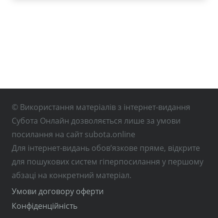
© Використання матеріалів з інтернет-видання
Субота Онлайн дозволяється лише за умови
посилання на сайт subota.online
Для інтернет-видань обов’язкове пряме, відкрите
для пошукових систем гіперпосилання у першому
абзаці на конкретний матеріал.
Умови договору оферти
Конфіденційність