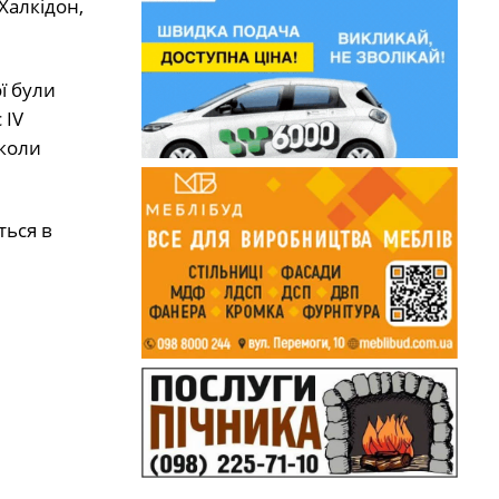
 Халкідон,
ї були
 IV
 коли
ться в