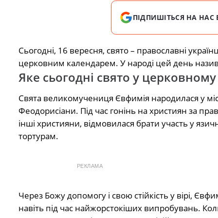
ПІДПИШІТЬСЯ НА НАС 
Сьогодні, 16 вересня, свято – православні украї
церковним календарем. У народі цей день назив
Яке сьогодні свято у церковному
Свята великомучениця Євфимія народилася у міст
Феодорисіани. Під час гонінь на християн за правл
інші християни, відмовилася брати участь у язич
тортурам.
РЕКЛАМА
Через Божу допомогу і свою стійкість у вірі, Єв
навіть під час найжорстокіших випробувань. Коли