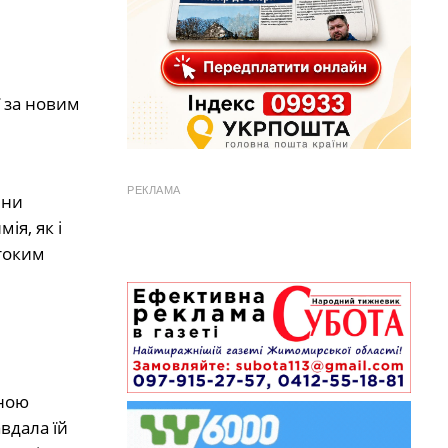
ї за новим
РЕКЛАМА
ини
ія, як і
стоким
еною
вдала їй