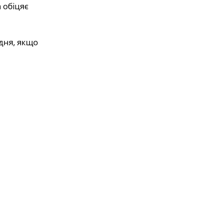
 обіцяє
дня, якщо