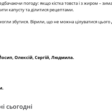
едбачаючи погоду: якщо кістка товста і з жиром – зима
ити капусту та ділитися рецептами.
огли збутися. Вірили, що не можна цілуватися цього 
 Йосип, Олексій, Сергій, Людмила.
и.
ні сьогодні