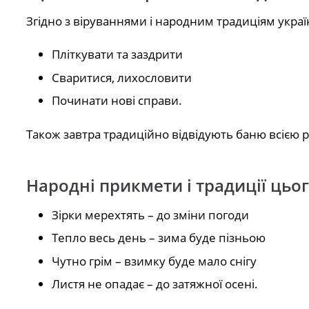
Згідно з віруваннями і народним традиціям украї
Пліткувати та заздрити
Сваритися, лихословити
Починати нові справи.
Також завтра традиційно відвідують баню всією р
Народні прикмети і традиції цьо
Зірки мерехтять – до зміни погоди
Тепло весь день – зима буде пізньою
Чутно грім – взимку буде мало снігу
Листя не опадає – до затяжної осені.