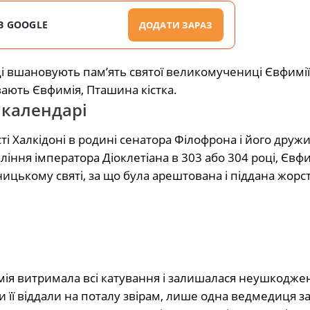
В GOOGLE
ДОДАТИ ЗАРАЗ
нці вшановують пам’ять святої великомучениці Євфимі
ають Євфимія, Пташина кістка.
 календарі
і Халкідоні в родині сенатора Філофрона і його друж
іння імператора Діоклетіана в 303 або 304 році, Євфим
ницькому святі, за що була арештована і піддана жор
фимія витримала всі катування і залишалася неушкодж
 її віддали на поталу звірам, лише одна ведмедиця за