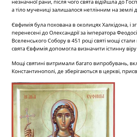
незначної рани, після чого свята відійшла до Госпо
а тіло мучениці залишалося нетлінним на землі д
Євфимія була похована в околицях Халкідона, і з
перенесені до Олександрії за імператора Феодосія
Вселенського Собору в 451 році святі мощі стал
свята Євфимія допомогла визначити істинну віру
Мощі святині витримали багато випробувань, вк
Константинополі, де зберігаються в церкві, присвя