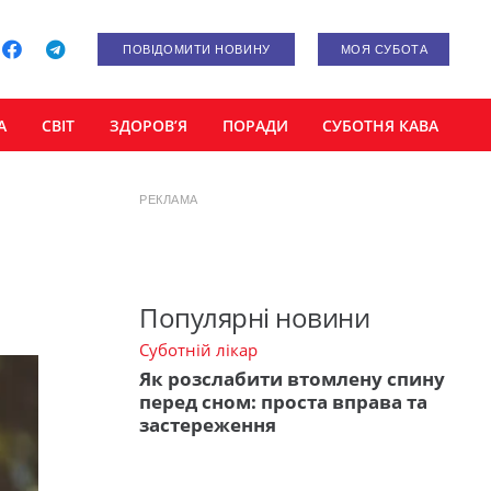
ПОВІДОМИТИ НОВИНУ
МОЯ СУБОТА
А
СВІТ
ЗДОРОВ’Я
ПОРАДИ
СУБОТНЯ КАВА
РЕКЛАМА
Популярні новини
Суботній лікар
Як розслабити втомлену спину
перед сном: проста вправа та
застереження