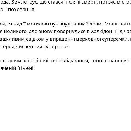
да. Землетрус, що стався після її смерті, потряс місто
о її поховання.
годом над її могилою був збудований храм. Мощі свято
 Великого, але знову повернулися в Халкідон. Під час
и важливим свідком у вирішенні церковної суперечки,
 серед численних суперечок.
лючаючи іконоборчі переслідування, і нині вшановую
ченій її імені.