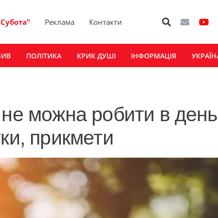
“Субота”
Реклама
Контакти
ЗИВ
ПОЛІТИКА
КРИК ДУШІ
ІНФОРМАЦІЯ
УКРАЇН
 не можна робити в день
ки, прикмети