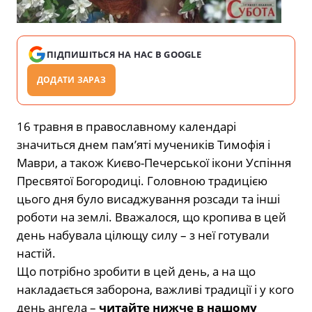
ПІДПИШІТЬСЯ НА НАС В GOOGLE
ДОДАТИ ЗАРАЗ
16 травня в православному календарі
значиться днем пам’яті мучеників Тимофія і
Маври, а також Києво-Печерської ікони Успіння
Пресвятої Богородиці. Головною традицією
цього дня було висаджування розсади та інші
роботи на землі. Вважалося, що кропива в цей
день набувала цілющу силу – з неї готували
настій.
Що потрібно зробити в цей день, а на що
накладається заборона, важливі традиції і у кого
день ангела –
читайте нижче в нашому