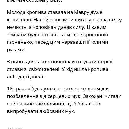
Молода кропива ставала на Мавру дуже
корисною. Настій з рослини виганяв з тіла всяку
нечисть, а чоловікам давав силу. Цікавим
звичаєм було похльостати себе кропивою
гарненько, перед цим нарвавши її голими
руками.
З цього дня також починали готувати перші
страви зі свіжої зелені. У хід йшла кропива,
лобода, щавель.
16 травня був дуже сприятливим днем для
позбавлення від серцевих мук. Закохані читали
спеціальне замовляння, щоб більше не
випробувати любовних мук.
РЕКЛАМА