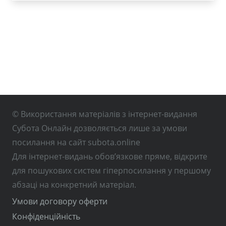
© Використання матеріалів з інтернет-видання
Субота Онлайн дозволяється лише за умови
посилання на сайт subota.online
Для інтернет-видань обов’язкове пряме, відкрите
для пошукових систем гіперпосилання у першому
абзаці на конкретний матеріал.
Умови договору оферти
Конфіденційність