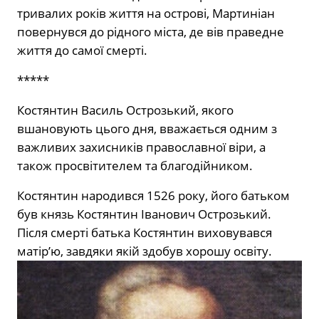
тривалих років життя на острові, Мартиніан
повернувся до рідного міста, де вів праведне
життя до самої смерті.
*****
Костянтин Василь Острозький, якого
вшановують цього дня, вважається одним з
важливих захисників православної віри, а
також просвітителем та благодійником.
Костянтин народився 1526 року, його батьком
був князь Костянтин Іванович Острозький.
Після смерті батька Костянтин виховувався
матір’ю, завдяки якій здобув хорошу освіту.