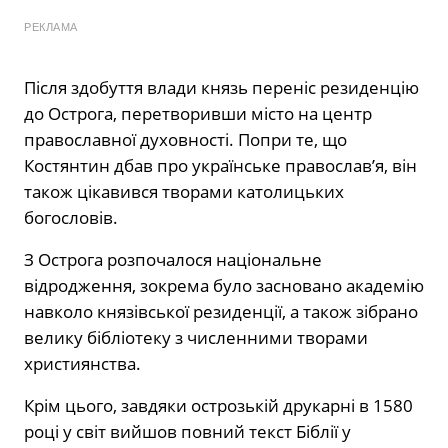
РЕКЛАМА
Після здобуття влади князь переніс резиденцію
до Острога, перетворивши місто на центр
православної духовності. Попри те, що
Костянтин дбав про українське православ’я, він
також цікавився творами католицьких
богословів.
З Острога розпочалося національне
відродження, зокрема було засновано академію
навколо князівської резиденції, а також зібрано
велику бібліотеку з численними творами
християнства.
Крім цього, завдяки острозькій друкарні в 1580
році у світ вийшов повний текст Біблії у