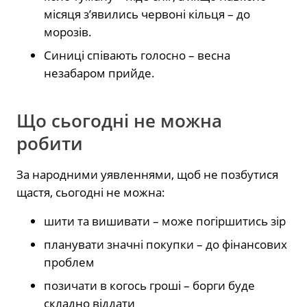
місяця з’явились червоні кільця – до
морозів.
Синиці співають голосно – весна
незабаром прийде.
Що сьогодні не можна
робити
За народними уявленнями, щоб не позбутися
щастя, сьогодні не можна:
шити та вишивати – може погіршитись зір
планувати значні покупки – до фінансових
проблем
позичати в когось гроші – борги буде
складно віддати