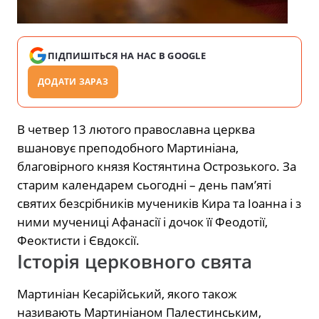
ПІДПИШІТЬСЯ НА НАС В GOOGLE
ДОДАТИ ЗАРАЗ
В четвер 13 лютого православна церква
вшановує преподобного Мартиніана,
благовірного князя Костянтина Острозького. За
старим календарем сьогодні – день пам’яті
святих безсрібників мучеників Кира та Іоанна і з
ними мучениці Афанасії і дочок її Феодотії,
Феоктисти і Євдоксії.
Історія церковного свята
Мартиніан Кесарійський, якого також
називають Мартиніаном Палестинським,