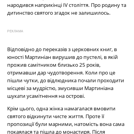
народився наприкінці IV століття. Про родину та
дитинство святого згадок не залишилось.
РЕКЛАМА
Відповідно до переказів з церковних книг, в
юності Мартиніан вирушив до пустелі, в якій
прожив самітником близько 25 років,
отримавши дар чудотворення. Коли про це
пішли чутки, до відлюдника почали проходити
місцеві за мудрістю, змусивши Мартиніана
шукати усамітнення на острові.
Крім цього, одна жінка намагалася вмовити
святого відкинути чисте життя. Проте її
пропозиції були марними, натомість вона сама
покаялася та пішла до монастиря. Після