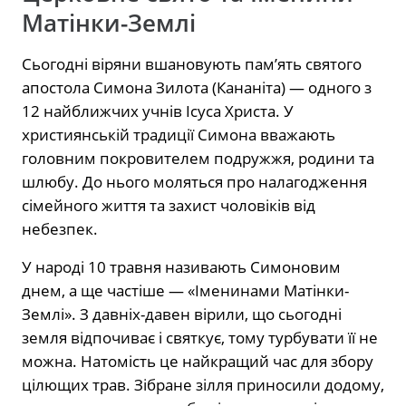
Матінки-Землі
Сьогодні віряни вшановують пам’ять святого
апостола Симона Зилота (Кананіта) — одного з
12 найближчих учнів Ісуса Христа. У
християнській традиції Симона вважають
головним покровителем подружжя, родини та
шлюбу. До нього моляться про налагодження
сімейного життя та захист чоловіків від
небезпек.
У народі 10 травня називають Симоновим
днем, а ще частіше — «Іменинами Матінки-
Землі». З давніх-давен вірили, що сьогодні
земля відпочиває і святкує, тому турбувати її не
можна. Натомість це найкращий час для збору
цілющих трав. Зібране зілля приносили додому,