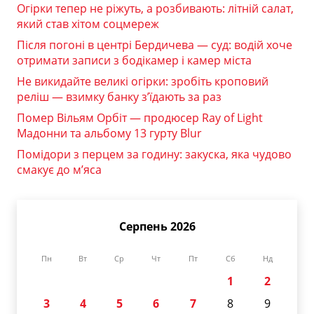
Огірки тепер не ріжуть, а розбивають: літній салат,
який став хітом соцмереж
Після погоні в центрі Бердичева — суд: водій хоче
отримати записи з бодікамер і камер міста
Не викидайте великі огірки: зробіть кроповий
реліш — взимку банку з’їдають за раз
Помер Вільям Орбіт — продюсер Ray of Light
Мадонни та альбому 13 гурту Blur
Помідори з перцем за годину: закуска, яка чудово
смакує до м’яса
Серпень 2026
Пн
Вт
Ср
Чт
Пт
Сб
Нд
1
2
3
4
5
6
7
8
9