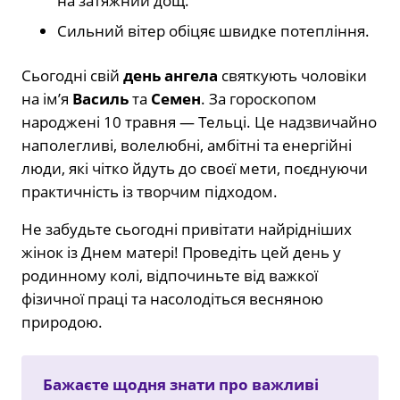
на затяжний дощ.
Сильний вітер обіцяє швидке потепління.
Сьогодні свій
день ангела
святкують чоловіки
на ім’я
Василь
та
Семен
. За гороскопом
народжені 10 травня — Тельці. Це надзвичайно
наполегливі, волелюбні, амбітні та енергійні
люди, які чітко йдуть до своєї мети, поєднуючи
практичність із творчим підходом.
Не забудьте сьогодні привітати найрідніших
жінок із Днем матері! Проведіть цей день у
родинному колі, відпочиньте від важкої
фізичної праці та насолодіться весняною
природою.
Бажаєте щодня знати про важливі