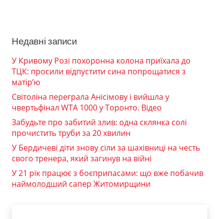
Недавні записи
У Кривому Розі похоронна колона приїхала до
ТЦК: просили відпустити сина попрощатися з
матір’ю
Світоліна переграла Анісімову і вийшла у
чвертьфінал WTA 1000 у Торонто. Відео
Забудьте про забитий злив: одна склянка солі
прочистить труби за 20 хвилин
У Бердичеві діти знову сіли за шахівниці на честь
свого тренера, який загинув на війні
У 21 рік працює з боєприпасами: що вже побачив
наймолодший сапер Житомирщини