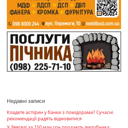
Недавні записи
Кладете аспірин у банки з помідорами? Сучасні
рекомендації радять відмовитися
У Звягелі за 150 млн грн продають виробника