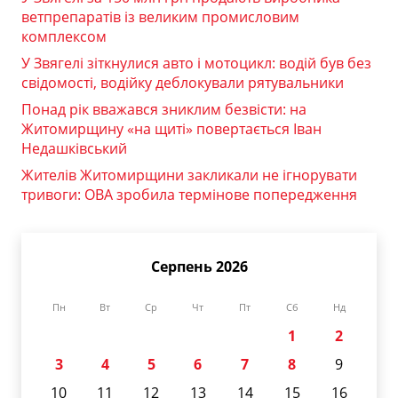
ветпрепаратів із великим промисловим
комплексом
У Звягелі зіткнулися авто і мотоцикл: водій був без
свідомості, водійку деблокували рятувальники
Понад рік вважався зниклим безвісти: на
Житомирщину «на щиті» повертається Іван
Недашківський
Жителів Житомирщини закликали не ігнорувати
тривоги: ОВА зробила термінове попередження
Серпень 2026
Пн
Вт
Ср
Чт
Пт
Сб
Нд
1
2
3
4
5
6
7
8
9
10
11
12
13
14
15
16