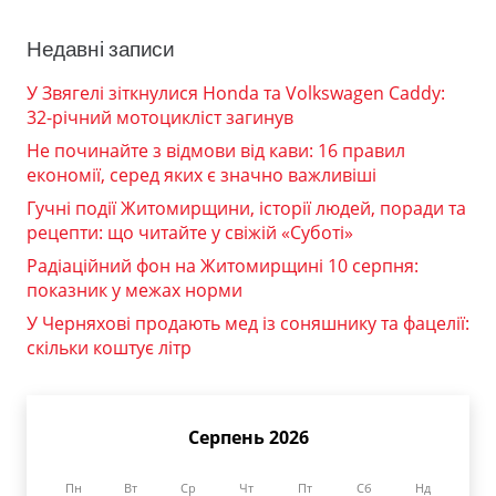
Недавні записи
У Звягелі зіткнулися Honda та Volkswagen Caddy:
32-річний мотоцикліст загинув
Не починайте з відмови від кави: 16 правил
економії, серед яких є значно важливіші
Гучні події Житомирщини, історії людей, поради та
рецепти: що читайте у свіжій «Суботі»
Радіаційний фон на Житомирщині 10 серпня:
показник у межах норми
У Черняхові продають мед із соняшнику та фацелії:
скільки коштує літр
Серпень 2026
Пн
Вт
Ср
Чт
Пт
Сб
Нд