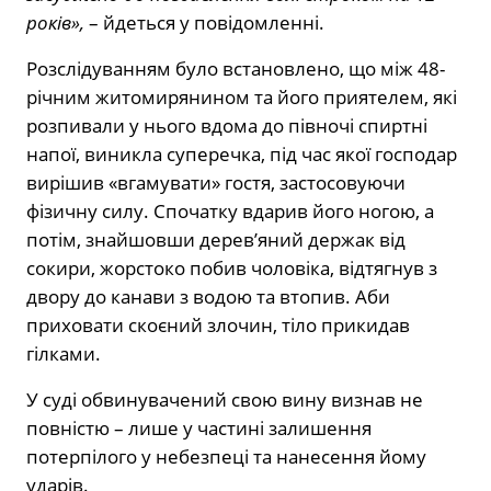
років»,
– йдеться у повідомленні.
Розслідуванням було встановлено, що між 48-
річним житомирянином та його приятелем, які
розпивали у нього вдома до півночі спиртні
напої, виникла суперечка, під час якої господар
вирішив «вгамувати» гостя, застосовуючи
фізичну силу. Спочатку вдарив його ногою, а
потім, знайшовши дерев’яний держак від
сокири, жорстоко побив чоловіка, відтягнув з
двору до канави з водою та втопив. Аби
приховати скоєний злочин, тіло прикидав
гілками.
У суді обвинувачений свою вину визнав не
повністю – лише у частині залишення
потерпілого у небезпеці та нанесення йому
ударів.