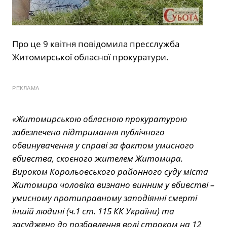
Про це 9 квітня повідомила пресслужба
Житомирської обласної прокуратури.
РЕКЛАМА
«Житомирською обласною прокуратурою
забезпечено підтримання публічного
обвинувачення у справі за фактом умисного
вбивства, скоєного жителем Житомира.
Вироком Корольовського районного суду міста
Житомира чоловіка визнано винним у вбивстві –
умисному протиправному заподіянні смерті
іншій людині (ч.1 ст. 115 КК України) та
засуджено до позбавлення волі строком на 12