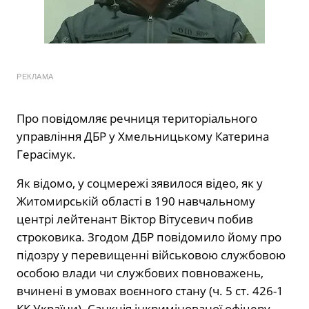
РЕКЛАМА
Про повідомляє речниця територіального
управління ДБР у Хмельницькому Катерина
Герасімук.
Як відомо, у соцмережі зявилося відео, як у
Житомирській області в 190 навчальному
центрі лейтенант Віктор Вітусевич побив
строковика. Згодом ДБР повідомило йому про
підозру у перевищенні військовою службовою
особою влади чи службових повноважень,
вчинені в умовах воєнного стану (ч. 5 ст. 426-1
КК України). Санкція інкримінованої офіцеру