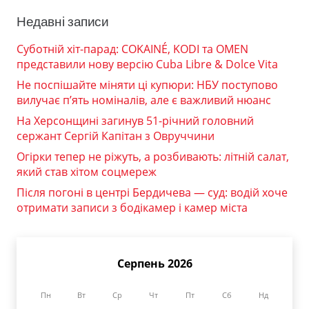
Недавні записи
Суботній хіт-парад: COKAINÉ, KODI та OMEN
представили нову версію Cuba Libre & Dolce Vita
Не поспішайте міняти ці купюри: НБУ поступово
вилучає п’ять номіналів, але є важливий нюанс
На Херсонщині загинув 51-річний головний
сержант Сергій Капітан з Овруччини
Огірки тепер не ріжуть, а розбивають: літній салат,
який став хітом соцмереж
Після погоні в центрі Бердичева — суд: водій хоче
отримати записи з бодікамер і камер міста
Серпень 2026
Пн
Вт
Ср
Чт
Пт
Сб
Нд