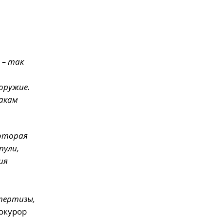
 – так
оружие.
акам
которая
пули,
ия
пертизы,
окурор