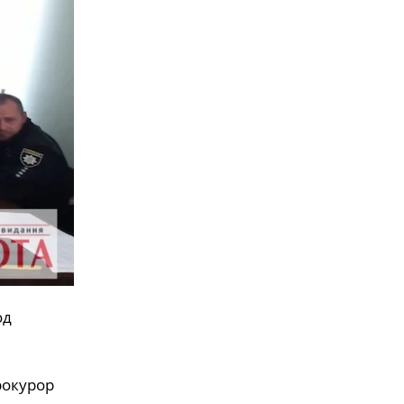
од
рокурор