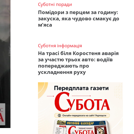
Суботні поради
Помідори з перцем за годину:
закуска, яка чудово смакує до
м’яса
Суботня інформація
На трасі біля Коростеня аварія
за участю трьох авто: водіїв
попереджають про
ускладнення руху