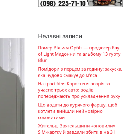
Недавні записи
Помер Вільям Орбіт — продюсер Ray
of Light Мадонни та альбому 13 гурту
Blur
Помідори з перцем за годину: закуска,
яка чудово смакує до м’яса
На трасі біля Коростеня аварія за
участю трьох авто: водіїв
попереджають про ускладнення руху
Що додати до курячого фаршу, щоб
котлети вийшли неймовірно
соковитими
Жительці Звягельщини «оновили»
SIM-картку й завдали збитків на 31