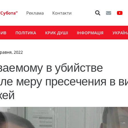
“Субота”
Реклама
Контакти
ЗИВ
ПОЛІТИКА
КРИК ДУШІ
ІНФОРМАЦІЯ
УКРАЇН
Травня, 2022
ваемому в убийстве
ле меру пресечения в в
жей