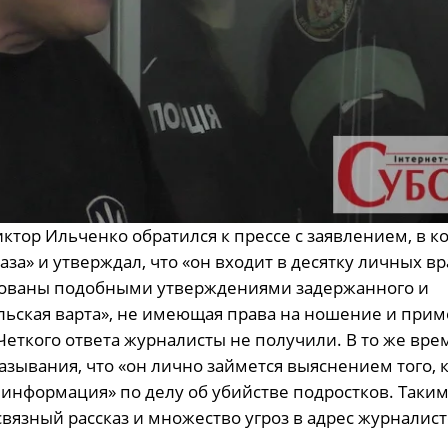
тор Ильченко обратился к прессе с заявлением, в к
за» и утверждал, что «он входит в десятку личных вр
рованы подобными утверждениями задержанного и
ьская варта», не имеющая права на ношение и при
Четкого ответа журналисты не получили. В то же вре
азывания, что «он лично займется выяснением того, 
информация» по делу об убийстве подростков. Таким
язный рассказ и множество угроз в адрес журналист