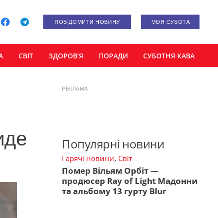
ПОВІДОМИТИ НОВИНУ
МОЯ СУБОТА
А
СВІТ
ЗДОРОВ’Я
ПОРАДИ
СУБОТНЯ КАВА
РЕКЛАМА
иде
Популярні новини
Гарячі новини
,
Світ
Помер Вільям Орбіт —
продюсер Ray of Light Мадонни
та альбому 13 гурту Blur