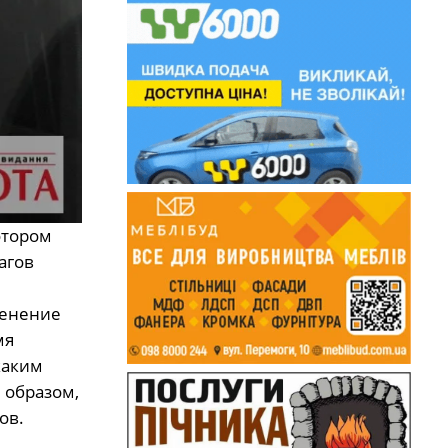
отором
агов
менение
мя
каким
 образом,
ов.