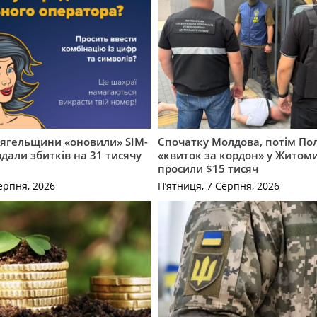
вягельщини «оновили» SIM-
Спочатку Молдова, потім По
вдали збитків на 31 тисячу
«квиток за кордон» у Житоми
просили $15 тисяч
ерпня, 2026
П’ятниця, 7 Серпня, 2026