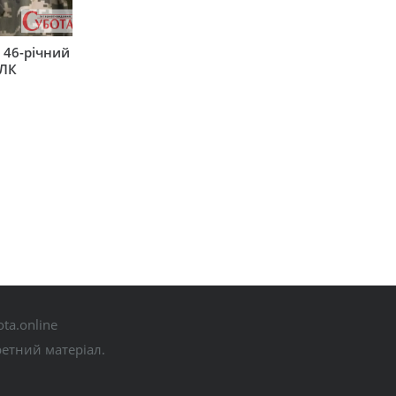
 46-річний
ВЛК
ta.online
ретний матеріал.