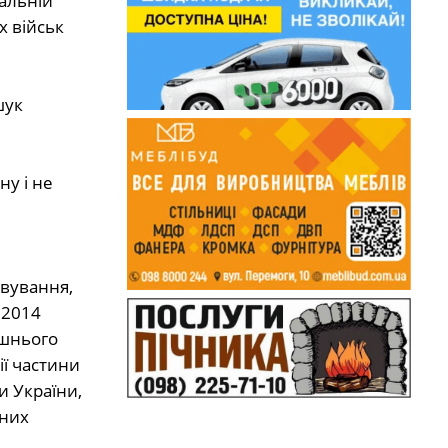
альній
х військ
шук
ну і не
овування,
у
2014
ішнього
ї частини
и України,
нних