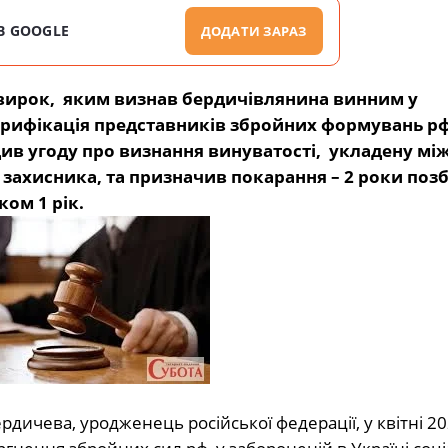
В GOOGLE
ДОДАТИ ЗАРАЗ
вирок, яким визнав бердичівлянина винним у
орифікація
представників збройних формувань рф (
ив угоду про визнання винуватості, укладену мі
захисника, та призначив покарання – 2 роки поз
ом 1 рік.
дичева, уродженець російської федерації, у квітні
20