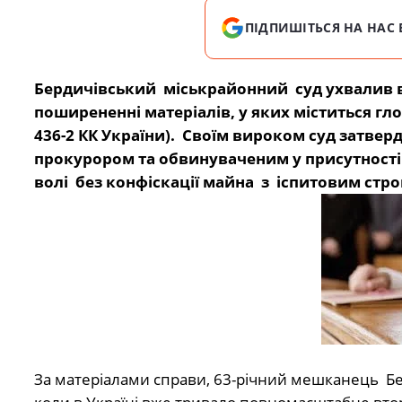
ПІДПИШІТЬСЯ НА НАС 
Бердичівський міськрайонний суд ухвалив 
поширененні матеріалів, у яких міститься гл
436-2 КК України)
.
Своїм вироком суд затверд
прокурором та обвинуваченим у присутності 
волі без конфіскації майна з іспитовим строк
За матеріалами справи, 63-річний мешканець Бер