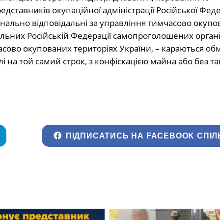
дставників окупаційної адміністрації Російської Федер
ціонально відповідальні за управління тимчасово окуп
льних Російській Федерації самопроголошених органів
сово окупованих територіях України, – караються о
і на той самий строк, з конфіскацією майна або без так
ПІДПИСАТИСЬ НА FACEBOOK СПІЛ