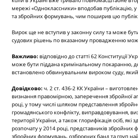
коли в Україні вже тривало повномасштабне втор
мережі «Одноклассники» вподобав публікацію, у 
та збройних формувань, чим поширив цю публіка
Вирок ще не вступив у законну силу та може бу
судових рішень по вказаному провадженню можн
Важливо:
в
ідповідно до статті 62 Конституції У
може бути піддана
кримінальному покаранню, док
встановлено обвинувальним вироком суду, який 
Довідково:
ч. 2 ст. 436-2 КК України –
виготовлен
визнання правомірною, заперечення збройної агре
році, у тому числі шляхом представлення збройно
громадянського конфлікту, виправдовування, ви
території України, а також глорифікація осіб, які
розпочату у
2014
році, представників збройних ф
збройних формувань, озброєних банд та груп най