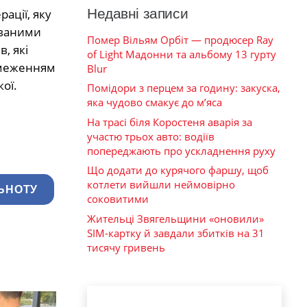
Недавні записи
ації, яку
ованими
Помер Вільям Орбіт — продюсер Ray
, які
of Light Мадонни та альбому 13 гурту
бмеженням
Blur
ої.
Помідори з перцем за годину: закуска,
яка чудово смакує до м’яса
На трасі біля Коростеня аварія за
участю трьох авто: водіїв
попереджають про ускладнення руху
Що додати до курячого фаршу, щоб
котлети вийшли неймовірно
ЬНОТУ
соковитими
Жительці Звягельщини «оновили»
SIM-картку й завдали збитків на 31
тисячу гривень