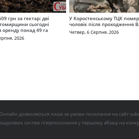
609 грн за гектар: дві
У Коростенському ТЦК помер
томирщини сьогодні
чоловік після проходження 
в оренду понад 49 га
Четвер, 6 Серпня, 2026
ерпня, 2026
Онлайн дозволяється лише за умови посилання на сайт subo
пошукових систем гіперпосилання у першому абзаці на конк