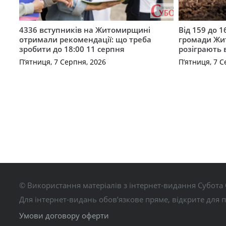
4336 вступників на Житомирщині
Від 159 до 1
отримали рекомендації: що треба
громади Жи
зробити до 18:00 11 серпня
розіграють 
П’ятниця, 7 Серпня, 2026
П’ятниця, 7 С
© Використання матеріалів з інтернет-видання Субота 
Для інтернет-видань обов’язкове пряме, відкрите для 
Умови договору оферти