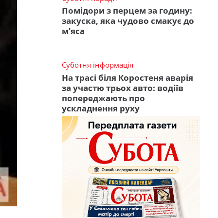
Помідори з перцем за годину:
закуска, яка чудово смакує до
м’яса
Суботня інформація
На трасі біля Коростеня аварія
за участю трьох авто: водіїв
попереджають про
ускладнення руху