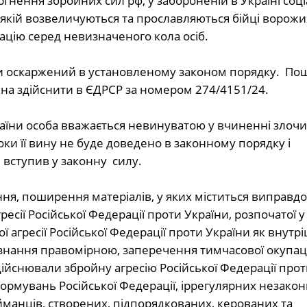
гнення збройних сил рф, у забороненій в Україні соці
якій возвеличуються та прославляються бійці ворожи
цію серед невизначеного кола осіб.
ти оскаржений в установленому законом порядку.
По
а здійснити в ЄДРСР за номером 274/
4151
/24.
країни особа вважається невинуватою у вчиненні злочи
и її вину не буде доведено в законному порядку і
вступив у законну силу.
ня, поширення матеріалів, у яких міститься виправд
сії Російської Федерації проти України, розпочатої 
ї агресії Російської Федерації проти України як внутр
знання правомірною, заперечення тимчасової окупаці
 здійснювали збройну агресію Російської Федерації прот
ормувань Російської Федерації, іррегулярних незако
манців, створених, підпорядкованих, керованих та