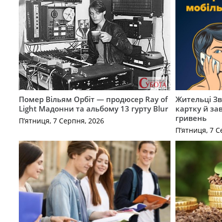
Помер Вільям Орбіт — продюсер Ray of
Жительці З
Light Мадонни та альбому 13 гурту Blur
картку й за
гривень
П’ятниця, 7 Серпня, 2026
П’ятниця, 7 С