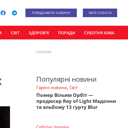
ПОВІДОМИТИ НОВИНУ
МОЯ СУБОТА
А
СВІТ
ЗДОРОВ’Я
ПОРАДИ
СУБОТНЯ КАВА
РЕКЛАМА
х
Популярні новини
Гарячі новини
,
Світ
Помер Вільям Орбіт —
продюсер Ray of Light Мадонни
та альбому 13 гурту Blur
Суботні поради