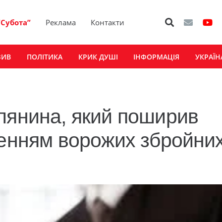
“Субота”
Реклама
Контакти
ЗИВ
ПОЛІТИКА
КРИК ДУШІ
ІНФОРМАЦІЯ
УКРАЇН
лянина, який поширив
ченням ворожих збройни