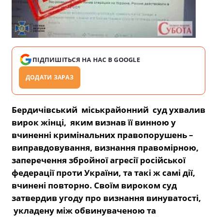
ПІДПИШІТЬСЯ НА НАС В GOOGLE
ДОДАТИ ЗАРАЗ
Бердичівський міськрайонний суд ухвалив
вирок жінці, яким визнав її винною у
вчиненні
кримінальних правопорушень –
виправдовування, визнання правомірною,
заперечення збройної агресії російської
федерації проти України, та такі ж самі дії,
вчинені повторно. Своїм вироком суд
затвердив угоду про визнання винуватості,
укладену між обвинуваченою та