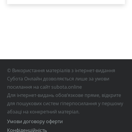
© Використання матеріалів з інтернет-видання
Субота Онлайн дозволяється лише за умови
посилання на сайт subota.online
Для інтернет-видань обов’язкове пряме, відкрите
для пошукових систем гіперпосилання у першому
абзаці на конкретний матеріал.
Умови договору оферти
Конфіденційність